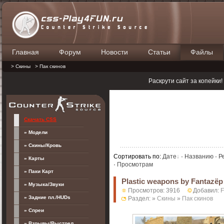
Главная
Форум
Новости
Статьи
Файлы
П
> Скины
> Пак скинов
Раскрути сайт за копейки
Скачать CSS
» Модели
» Скины/Кровь
Сортировать по
:
Дате
·
Названию
·
Р
» Карты
·
Просмотрам
» Паки Карт
Plastic weapons by Fantazëp
» Музыка/Звуки
Просмотров: 3916
Добавил:
F
» Задние пл./HUDs
Раздел: »
Скины
»
Пак скинов
» Спреи
» Взрывы/Выстрел