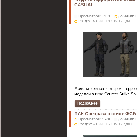
CASUAL
Просмотров: 3413
Добавил:
Раздел: »
Скины
»
Скины для T
Модели скинов четырех террор
моделей в игре Counter Strike Sou
Подробнее
ПАК Спецназа в стиле ФСБ
Просмотров: 4678
Добавил:
Раздел: »
Скины
»
Скины для CT