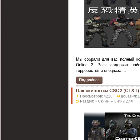
Мы собрали для вас полный ком
Online 2. Pack содержит наб
террористов и спецназа....
Подробнее
Пак скинов из CSO2 (CT&T)
Просмотров: 4228
Добавил:
Раздел: »
Скины
»
Скины для T