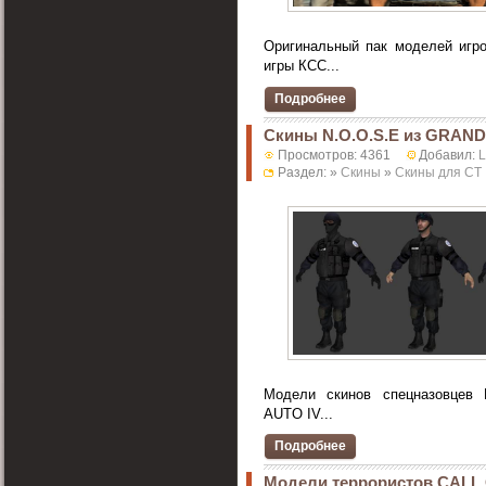
Оригинальный пак моделей игр
игры КСС...
Подробнее
Скины N.O.O.S.E из GRAND
Просмотров: 4361
Добавил:
Раздел: »
Скины
»
Скины для CT
Модели скинов спецназовцев
AUTO IV...
Подробнее
Модели террористов CALL