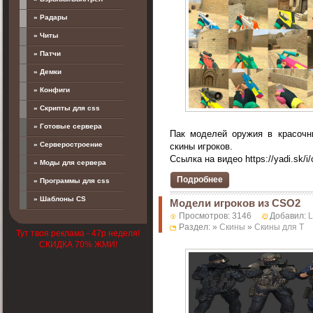
» Радары
» Читы
» Патчи
» Демки
» Конфиги
» Скрипты для css
» Готовые сервера
Пак моделей оружия в красочн
» Серверостроение
скины игроков.
Ссылка на видео https://yadi.sk/i
» Моды для сервера
Подробнее
» Программы для css
» Шаблоны CS
Модели игроков из CSO2
Просмотров: 3146
Добавил:
Раздел: »
Скины
»
Скины для T
Тут твоя реклама - 47р неделя!
СКИДКА 70% ЖМИ!