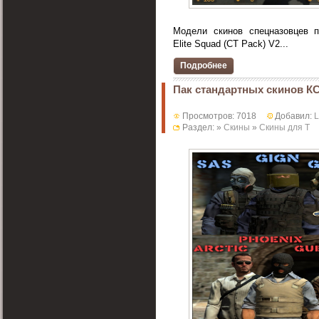
Модели скинов спецназовцев п
Elite Squad (CT Pack) V2...
Подробнее
Пак стандартных скинов К
Просмотров: 7018
Добавил:
Раздел: »
Скины
»
Скины для T