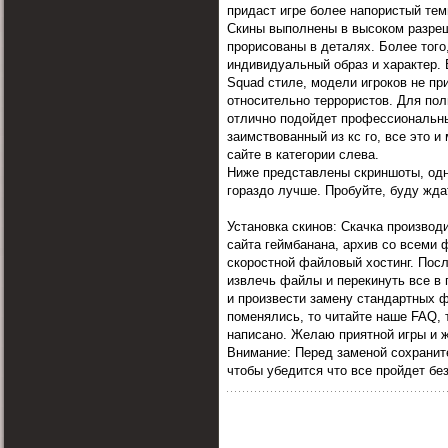
придаст игре более напористый тем
Скины выполнены в высоком разреш
прорисованы в деталях. Более того
индивидуальный образ и характер. 
Squad стиле, модели игроков не пр
относительно террористов. Для пол
отлично подойдет профессиональн
заимствованный из кс го, все это и
сайте в категории слева.
Ниже представлены скриншоты, одн
гораздо лучше. Пробуйте, буду жд
Установка скинов: Скачка производ
сайта геймбанана, архив со всеми 
скоростной файловый хостинг. Пос
извлечь файлы и перекинуть все в 
и произвести замену стандартных ф
поменялись, то читайте наше FAQ, 
написано. Желаю приятной игры и ж
Внимание: Перед заменой сохранит
чтобы убедится что все пройдет без