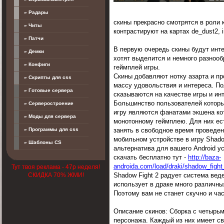
» Радары
скины прекрасно смотрятся в роли 
» Читы
контрастируют на картах de_dust2, in
» Патчи
В первую очередь скины будут инте
» Демки
хотят выделится и немного разноо
» Конфиги
геймплей игры.
Скины добавляют нотку азарта и п
» Скрипты для css
массу удовольствия и интереса. П
» Готовые сервера
сказываются на качестве игры и инт
Большинство пользователей которы
» Серверостроение
игру являются фанатами экшена ко
» Моды для сервера
монотонному геймплею. Для них ес
» Программы для css
занять в свободное время проведен
мобильном устройстве в игру Shado
» Шаблоны CS
альтернатива для вашего Android у
скачать бесплатно тут -
http://baza-
androida.com/load/draki/shadow_fight
Тут твоя реклама - 47р неделя!
Shadow Fight 2 радует система вед
СКИДКА 70% ЖМИ!
использует в драке много различны
Поэтому вам не станет скучно и час
Описание скинов: Сборка с четырь
персонажа. Каждый из них имеет с