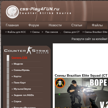
Главная
Форум
Новости
Статьи
Файлы
П
> Файлы для КСС
> Скины
>
Пак скинов
,
Скины для CT
> Скины Brazilian Elit
Раскрути сайт за копейки
Скачать CSS
» Модели
» Скины/Кровь
Скины Brazilian Elite Squad (CT
» Карты
» Паки Карт
» Музыка/Звуки
» Задние пл./HUDs
» Спреи
» Взрывы/Выстрел