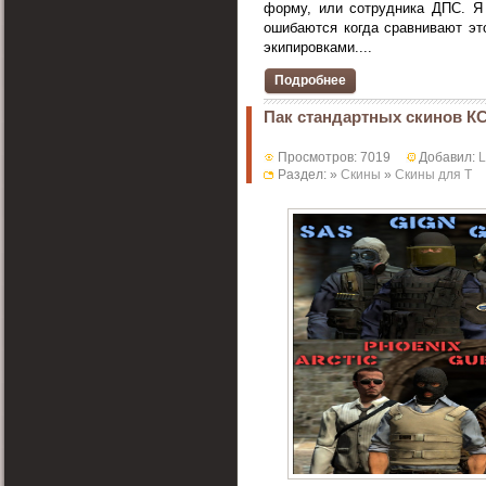
форму, или сотрудника ДПС. Я
ошибаются когда сравнивают эт
экипировками....
Подробнее
Пак стандартных скинов К
Просмотров: 7019
Добавил:
Раздел: »
Скины
»
Скины для T