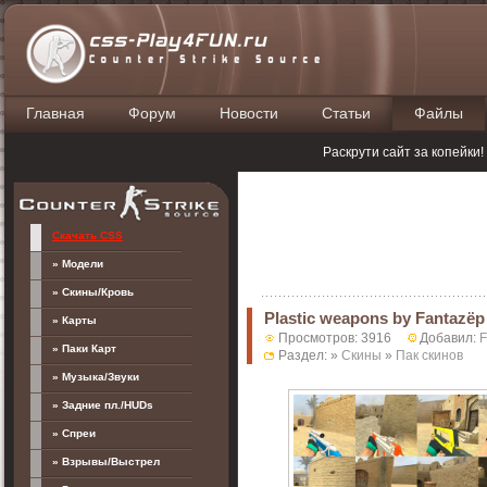
Главная
Форум
Новости
Статьи
Файлы
П
Раскрути сайт за копейки
Скачать CSS
» Модели
» Скины/Кровь
Plastic weapons by Fantazëp
» Карты
Просмотров: 3916
Добавил:
F
» Паки Карт
Раздел: »
Скины
»
Пак скинов
» Музыка/Звуки
» Задние пл./HUDs
» Спреи
» Взрывы/Выстрел