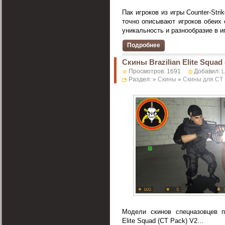
Пак игроков из игры Counter-Str
точно описывают игроков обеих
уникальность и разнообразие в игр
Подробнее
Скины Brazilian Elite Squad
Просмотров: 1691
Добавил:
Раздел: »
Скины
»
Скины для CT
Модели скинов спецназовцев п
Elite Squad (CT Pack) V2...