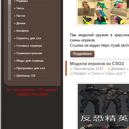
» Радары
» Читы
» Патчи
» Демки
» Конфиги
Пак моделей оружия в красочн
» Скрипты для css
скины игроков.
Ссылка на видео https://yadi.sk/i
» Готовые сервера
» Серверостроение
Подробнее
» Моды для сервера
Модели игроков из CSO2
» Программы для css
Просмотров: 3147
Добавил:
Раздел: »
Скины
»
Скины для T
» Шаблоны CS
Тут твоя реклама - 47р неделя!
СКИДКА 70% ЖМИ!