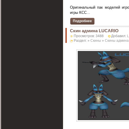
Оригинальный пак моделей игр
игры КСС...
Подробнее
Скин админа LUCARIO
Просмотров: 3488
Добавил:
Раздел: »
Скины
»
Скины админа