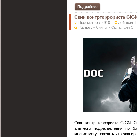
Подробнее
Скин контртеррориста GIG
Просмотров: 2918
Добавил:
Раздел: »
Скины
»
Скины для CT
Скин контр террориста GIGN. С
элитного подразделения по б
многие могут сказать что экипи