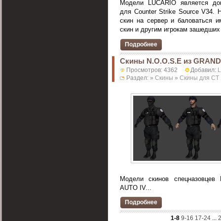
Модели LUCARIO является до
для Counter Strike Source V34.
скин на сервер и баловаться и
скин и другим игрокам зашедших 
Подробнее
Скины N.O.O.S.E из GRAND
Просмотров: 4362
Добавил:
Раздел: »
Скины
»
Скины для CT
Модели скинов спецназовцев
AUTO IV...
Подробнее
1-8
9-16
17-24
...