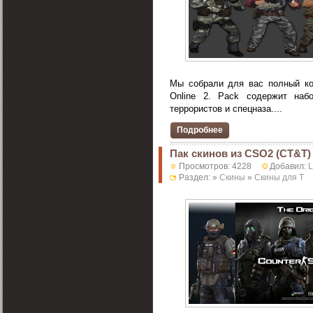
Мы собрали для вас полный ком
Online 2. Pack содержит наб
террористов и спецназа....
Подробнее
Пак скинов из CSO2 (CT&T)
Просмотров: 4228
Добавил:
Раздел: »
Скины
»
Скины для T