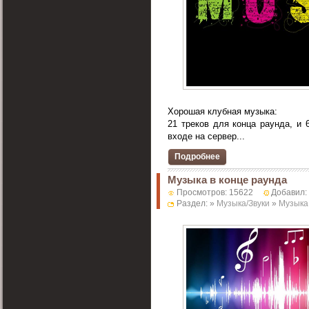
Xорошая клубная музыка:
21 треков для конца раунда, и 
входе на сервер...
Подробнее
Музыка в конце раунда
Просмотров: 15622
Добавил:
Раздел: »
Музыка/Звуки
»
Музыка 