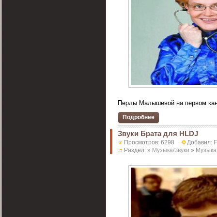
Перлы Малышевой на первом кан
Подробнее
Звуки Брата для HLDJ
Просмотров: 6298
Добавил:
F
Раздел: »
Музыка/Звуки
»
Музыка