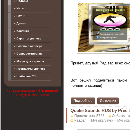
» Радары
» Читы
» Патчи
» Демки
» Конфиги
» Скрипты для css
» Готовые сервера
» Серверостроение
» Моды для сервера
Привет, друзья! Рад вас всех сн
» Программы для css
» Шаблоны CS
Вот решил поделиться паком з
полном описании)
Тут твоя реклама - 47р неделя!
...
СКИДКА 70% ЖМИ!
Подробнее
Источник
Quake Sounds RUS by Přėć
Просмотров: 5728
Добавил:
a
Раздел: »
Музыка/Звуки
»
Музыка 