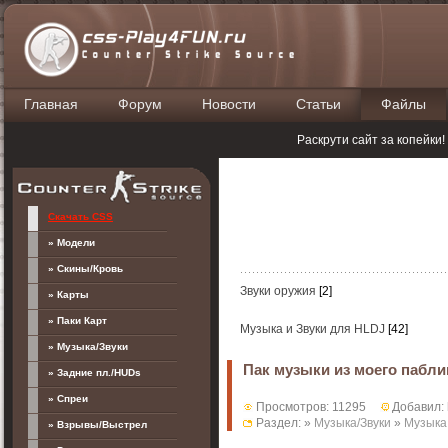
Главная
Форум
Новости
Статьи
Файлы
П
Раскрути сайт за копейки
Скачать CSS
» Модели
» Скины/Кровь
Звуки оружия
[2]
» Карты
» Паки Карт
Музыка и Звуки для HLDJ
[42]
» Музыка/Звуки
Пак музыки из моего паблик
» Задние пл./HUDs
» Спреи
Просмотров: 11295
Добавил:
Раздел: »
Музыка/Звуки
»
Музыка 
» Взрывы/Выстрел