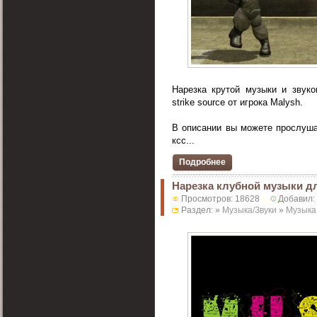
Нарезка крутой музыки и звуко
strike source от игрока Malysh.
В описании вы можете прослуша
ксс...
Подробнее
Нарезка клубной музыки д
Просмотров: 18628
Добавил:
Раздел: »
Музыка/Звуки
»
Музыка 