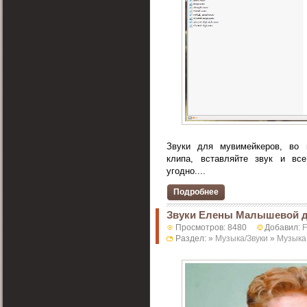
Звуки для мувимейкеров, во 
клипа, вставляйте звук и вс
угодно....
Подробнее
Звуки Елены Малышевой 
Просмотров: 8480
Добавил:
F
Раздел: »
Музыка/Звуки
»
Музыка