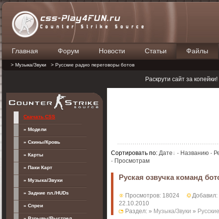
Главная
Форум
Новости
Статьи
Файлы
П
> Музыка/Звуки
> Русские радио переговоры ботов
Раскрути сайт за копейки
Скачать CSS
» Модели
» Скины/Кровь
Сортировать по
:
Дате
·
Названию
·
Р
» Карты
·
Просмотрам
» Паки Карт
Руская озвучка команд бот
» Музыка/Звуки
» Задние пл./HUDs
Просмотров: 18024
Добавил:
22.10.2010
» Спреи
Раздел: »
Музыка/Звуки
»
Русски
» Взрывы/Выстрел