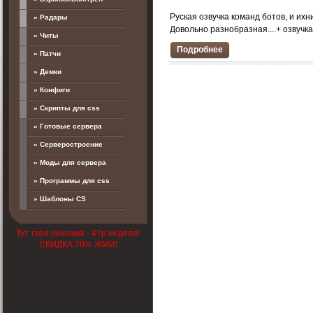
Руская озвучка команд ботов, и ихни
» Радары
Довольно разнобразная....+ озвучка 
» Читы
Подробнее
» Патчи
» Демки
» Конфиги
» Скрипты для css
» Готовые сервера
» Серверостроение
» Моды для сервера
» Программы для css
» Шаблоны CS
Тут твоя реклама - 47р неделя!
СКИДКА 70% ЖМИ!