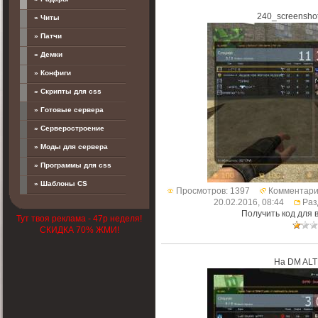
240_screenshot
» Читы
» Патчи
» Демки
» Конфиги
» Скрипты для css
» Готовые сервера
» Серверостроение
» Моды для сервера
» Программы для css
» Шаблоны CS
Просмотров: 1397
Комментари
20.02.2016, 08:44
Раз
Получить код для 
Тут твоя реклама - 47р неделя!
СКИДКА 70% ЖМИ!
На DM AL