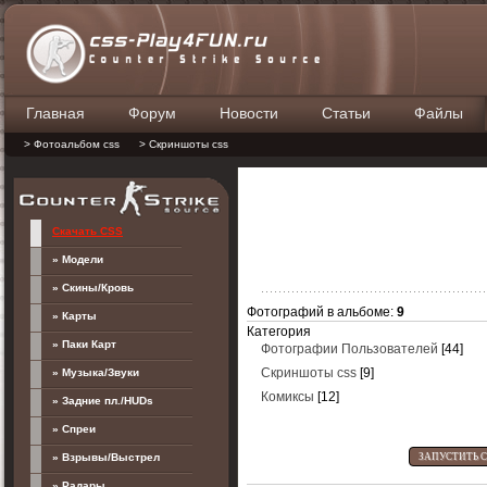
Главная
Форум
Новости
Статьи
Файлы
П
> Фотоальбом css
> Скриншоты css
Скачать CSS
» Модели
» Скины/Кровь
Фотографий в альбоме
:
9
» Карты
Категория
» Паки Карт
Фотографии Пользователей
[44]
» Музыка/Звуки
Скриншоты css
[9]
Комиксы
[12]
» Задние пл./HUDs
» Спреи
» Взрывы/Выстрел
» Радары