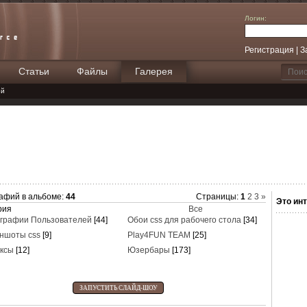
Логин:
Регистрация
|
З
Статьи
Файлы
Галерея
Поиск
ей
афий в альбоме
:
44
Страницы
:
1
2
3
»
Это инт
рия
Все
графии Пользователей
[44]
Обои css для рабочего стола
[34]
ншоты css
[9]
Play4FUN TEAM
[25]
ксы
[12]
Юзербары
[173]