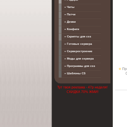
» Читы
» Патчи
» Демки
» Конфиги
» Скрипты для css
» Готовые сервера
» Серверостроение
» Моды для сервера
» Программы для css
Пр
» Шаблоны CS
Тут твоя реклама - 47р неделя!
СКИДКА 70% ЖМИ!