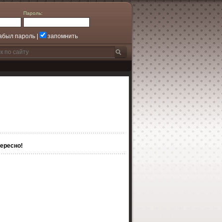
Пароль:
абыл пароль
|
запомнить
ересно!