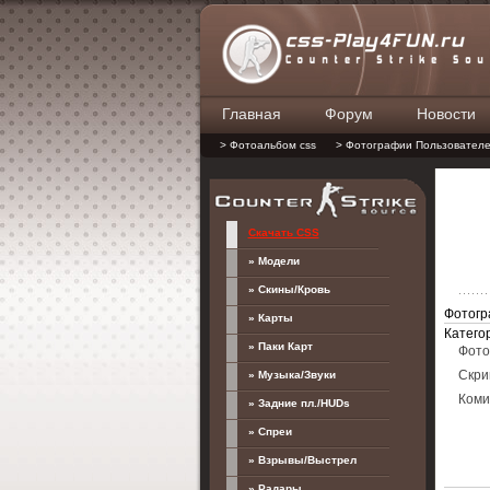
Главная
Форум
Новости
> Фотоальбом css
> Фотографии Пользовател
Скачать CSS
» Модели
» Скины/Кровь
Фотогр
» Карты
Катего
» Паки Карт
Фото
» Музыка/Звуки
Скри
Коми
» Задние пл./HUDs
» Спреи
» Взрывы/Выстрел
» Радары