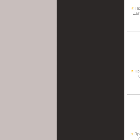
Пр
Дат
Пр
Пр