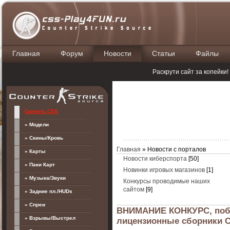
Главная
Форум
Новости
Статьи
Файлы
П
Раскрути сайт за копейки
Скачать CSS
» Модели
» Скины/Кровь
Главная
»
Новости с порталов
» Карты
Новости киберспорта
[50]
» Паки Карт
Новинки игровых магазинов
[1]
» Музыка/Звуки
Конкурсы проводимые наших
сайтом
[9]
» Задние пл./HUDs
» Спреи
ВНИМАНИЕ КОНКУРС, поб
» Взрывы/Выстрел
лицензионные сборники Co