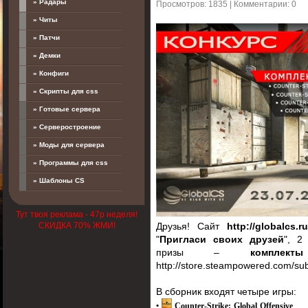
» Радары
Просмотров: 1835 | Комментарии: 0
» Читы
» Патчи
» Демки
» Конфиги
» Скрипты для css
» Готовые сервера
» Серверостроение
» Моды для сервера
» Программы для css
» Шаблоны CS
Тут твоя реклама - 47р неделя!
Друзья! Сайт
http://globalcs.r
СКИДКА 70% ЖМИ!
"
Пригласи своих друзей
", 2
призы –
комплект
http://store.steampowered.com/su
В сборник входят четыре игры:
•
Counter-Strike: Global Offensive