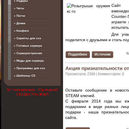
» Радары
Сайт
» Читы
еженеде
» Патчи
Counter-S
играете
» Демки
испытать
» Конфиги
Для уча
» Скрипты для css
поделится с друзьями и стать п
» Готовые сервера
К
» Серверостроение
Подробнее
Источник
» Моды для сервера
Акция признательности о
» Программы для css
Просмотров: 2396 | Комментарии: 0
» Шаблоны CS
Оставьте сообщение в новост
Тут твоя реклама - 47р неделя!
СКИДКА 70% ЖМИ!
STEAM ключей.
С февраля 2014 года мы еж
подарками в виде разных лиц
подарки - наша признательно
сайта.