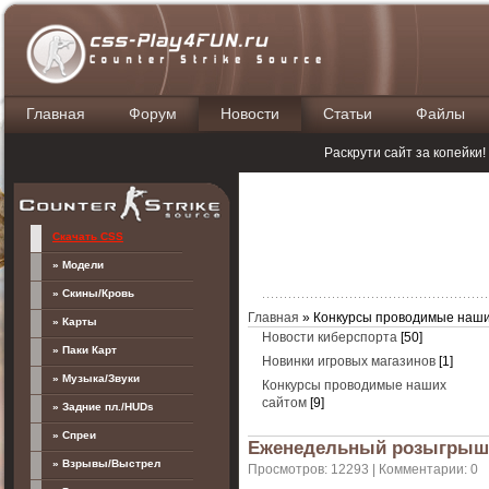
Главная
Форум
Новости
Статьи
Файлы
П
Раскрути сайт за копейки
Скачать CSS
» Модели
» Скины/Кровь
Главная
»
Конкурсы проводимые наши
» Карты
Новости киберспорта
[50]
» Паки Карт
Новинки игровых магазинов
[1]
» Музыка/Звуки
Конкурсы проводимые наших
сайтом
[9]
» Задние пл./HUDs
» Спреи
Еженедельный розыгрыш
» Взрывы/Выстрел
Просмотров: 12293 | Комментарии: 0