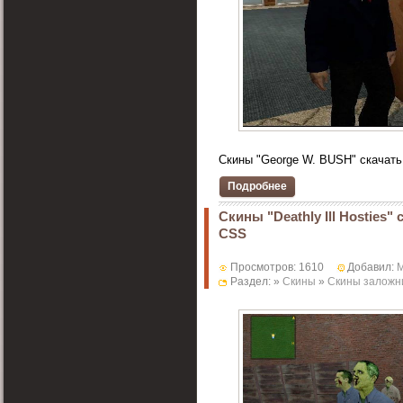
Скины "George W. BUSH" скачать
Подробнее
Скины "Deathly Ill Hosties"
CSS
Просмотров: 1610
Добавил:
M
Раздел: »
Скины
»
Скины заложн