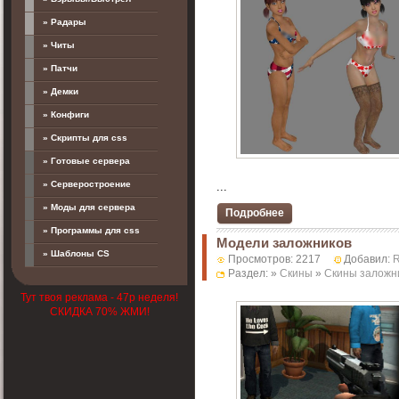
» Радары
» Читы
» Патчи
» Демки
» Конфиги
» Скрипты для css
» Готовые сервера
» Серверостроение
...
» Моды для сервера
Подробнее
» Программы для css
Модели заложников
» Шаблоны CS
Просмотров: 2217
Добавил:
Раздел: »
Скины
»
Скины заложн
Тут твоя реклама - 47р неделя!
СКИДКА 70% ЖМИ!