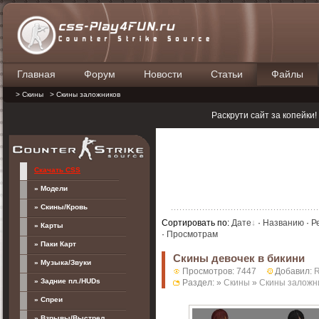
Главная
Форум
Новости
Статьи
Файлы
П
> Скины
> Скины заложников
Раскрути сайт за копейки
Скачать CSS
» Модели
» Скины/Кровь
Сортировать по
:
Дате
·
Названию
·
Р
» Карты
·
Просмотрам
» Паки Карт
Скины девочек в бикини
» Музыка/Звуки
Просмотров: 7447
Добавил:
» Задние пл./HUDs
Раздел: »
Скины
»
Скины заложн
» Спреи
» Взрывы/Выстрел