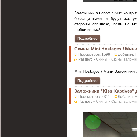
Заложники в новом скине контр-
беззащитными, и будут заслу
стороны спецназа, ведь на ме
любой из них!...
Подробнее
Скины Mini Hostages / Мин
Просмотров: 1598
Добавил:
F
Раздел: »
Скины
»
Скины заложн
Mini Hostages / Мини Заложники..
Подробнее
Заложники "Kiss Kaptives"
Просмотров: 2311
Добавил:
M
Раздел: »
Скины
»
Скины заложн