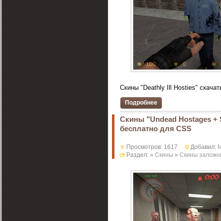
Скины "Deathly Ill Hosties" скача
Подробнее
Скины "Undead Hostages + 
бесплатно для CSS
Просмотров: 1617
Добавил:
M
Раздел: »
Скины
»
Скины заложн