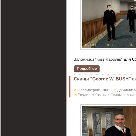
Заложники "Kiss Kaptives" для C
Подробнее
Скины "George W. BUSH" с
Просмотров: 1966
Добавил:
M
Раздел: »
Скины
»
Скины заложн