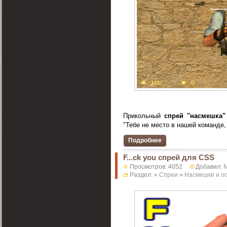
Прикольный
спрей "насмешка"
"Тебе не место в нашей команде, н
Подробнее
F...ck you спрей для CSS
Просмотров: 4052
Добавил:
Раздел: »
Спреи
»
Насмешки и о