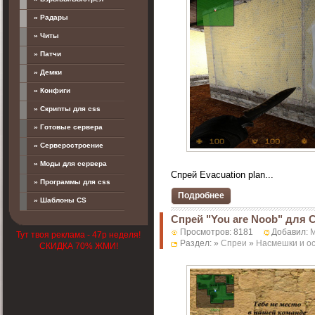
» Радары
» Читы
» Патчи
» Демки
» Конфиги
» Скрипты для css
» Готовые сервера
» Серверостроение
» Моды для сервера
Спрей Evacuation plan...
» Программы для css
Подробнее
» Шаблоны CS
Спрей "You are Noob" для 
Просмотров: 8181
Добавил:
M
Тут твоя реклама - 47р неделя!
Раздел: »
Спреи
»
Насмешки и о
СКИДКА 70% ЖМИ!