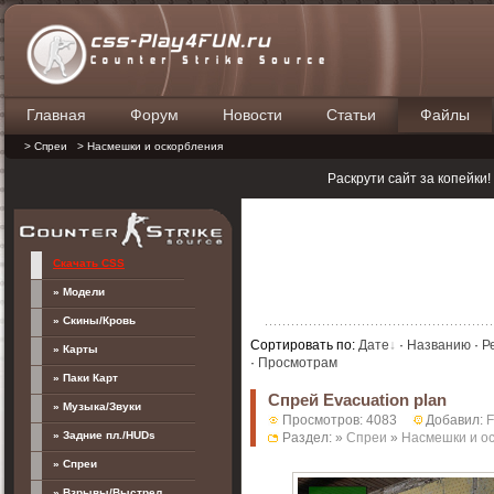
Главная
Форум
Новости
Статьи
Файлы
П
> Спреи
> Насмешки и оскорбления
Раскрути сайт за копейки
Скачать CSS
» Модели
» Скины/Кровь
Сортировать по
:
Дате
·
Названию
·
Р
» Карты
·
Просмотрам
» Паки Карт
Спрей Evacuation plan
» Музыка/Звуки
Просмотров: 4083
Добавил:
F
» Задние пл./HUDs
Раздел: »
Спреи
»
Насмешки и о
» Спреи
» Взрывы/Выстрел