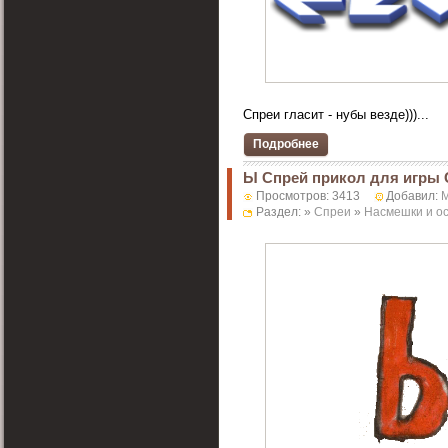
Спреи гласит - нубы везде)))...
Подробнее
Ы Спрей прикол для игры 
Просмотров: 3413
Добавил:
Раздел: »
Спреи
»
Насмешки и о