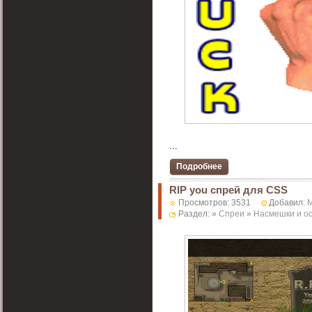
...
Подробнее
RIP you спрей для CSS
Просмотров: 3531
Добавил:
Раздел: »
Спреи
»
Насмешки и о