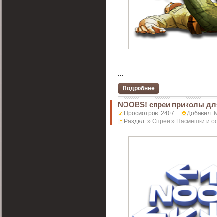
...
Подробнее
NOOBS! спреи приколы дл
Просмотров: 2407
Добавил:
Раздел: »
Спреи
»
Насмешки и о