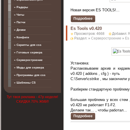
» Радары
Новая версия ES TOOLS!
...
» Читы
Подробнее
» Патчи
Es Tools v0.420
» Демки
Просмотров: 4668
Добавил:
» Конфиги
Раздел: »
Серверостроение
»
Es
» Скрипты для css
» Готовые сервера
» Серверостроение
Установка:
» Моды для сервера
Распаковываем архив и кидаем
v0.420 ( addons , cfg ) - путь
» Программы для css
C:\Server\cstrike , мы закончили у
» Шаблоны CS
Разберем стандартную проблему 
Тут твоя реклама - 47р неделя!
Большая проблема у всех стем ,
СКИДКА 70% ЖМИ!
v0.420 не работает F1-F2.
Делаем так... , чтобы работал...
Подробнее