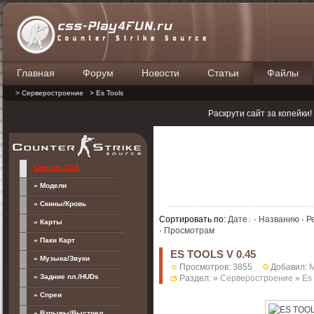
Главная
Форум
Новости
Статьи
Файлы
П
> Серверостроение
> Es Tools
Раскрути сайт за копейки
Скачать CSS
» Модели
» Скины/Кровь
Сортировать по
:
Дате
·
Названию
·
Р
» Карты
·
Просмотрам
» Паки Карт
ES TOOLS V 0.45
» Музыка/Звуки
Просмотров: 3855
Добавил:
M
» Задние пл./HUDs
Раздел: »
Серверостроение
»
Es
» Спреи
» Взрывы/Выстрел