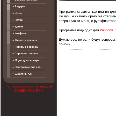
» Радары
Программа ставится как плагин дл
» Читы
Но лучше скачать сразу же стаби
» Патчи
собранную от меня, с русификаторо
» Демки
Программа подходит для
Windows 3
» Конфиги
Думаю все, но если будут вопросы,
» Скрипты для css
помочь.
» Готовые сервера
» Серверостроение
» Моды для сервера
» Программы для css
» Шаблоны CS
Тут твоя реклама - 47р неделя!
СКИДКА 70% ЖМИ!