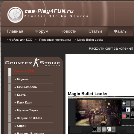
Главная
Форум
Новости
Статьи
Файлы
П
> Файлы для КСС
>
Полезные программы
> Magic Bullet Looks
Раскрути сайт за копейки
Скачать CSS
» Модели
» Скины/Кровь
Magic Bullet Looks
» Карты
» Паки Карт
» Музыка/Звуки
» Задние пл./HUDs
» Спреи
» Взрывы/Выстрел