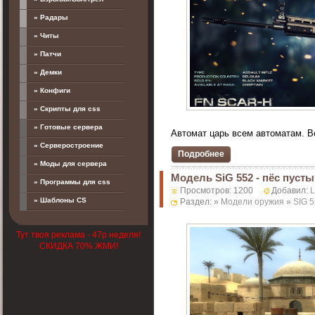
» Радары
» Читы
» Патчи
» Демки
» Конфиги
» Скрипты для css
» Готовые сервера
Автомат царь всем автоматам. Вс
» Серверостроение
Подробнее
» Моды для сервера
Модель SiG 552 - пёс пуст
» Программы для css
Просмотров: 1200
Добавил:
» Шаблоны CS
Раздел: »
Модели оружия
»
SIG 
Тут твоя реклама - 47р неделя!
СКИДКА 70% ЖМИ!