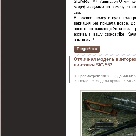
SlaYeR's M4 Animation-Отличн
модификациями на замену стан
css.
В архиве присутствует голог
вариация без прицела вовсе. Вс
просто потрясающе.Установка:
архива в вашу css/cstrike .Кач
вам игры ! ...
Подробнее
Отличная модель винторез
винтовки SIG 552
Просмотров: 4903
Добавил:
Раздел: »
Модели оружия
»
SIG 