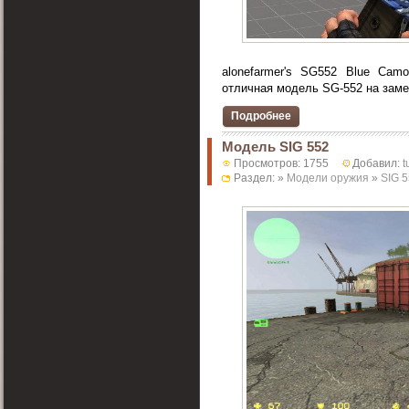
alonefarmer's SG552 Blue Camo
отличная модель SG-552 на замен
Подробнее
Модель SIG 552
Просмотров: 1755
Добавил:
t
Раздел: »
Модели оружия
»
SIG 