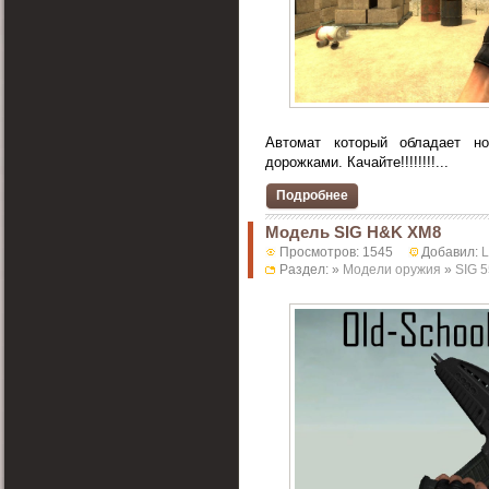
Автомат который обладает н
дорожками. Качайте!!!!!!!!...
Подробнее
Модель SIG H&K XM8
Просмотров: 1545
Добавил:
Раздел: »
Модели оружия
»
SIG 