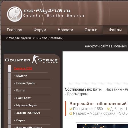
Главная
Форум
Новости
Статьи
Файлы
П
> Модели оружия
> SIG 552 (Автоматы)
Раскрути сайт за копейки
Скачать CSS
» Модели
» Скины/Кровь
Сортировать по
:
Дате
·
Названию
·
Р
» Карты
·
Просмотрам
» Паки Карт
Встречайте - обновленный 
» Музыка/Звуки
Просмотров: 1550
Добавил:
» Задние пл./HUDs
Раздел: »
Модели оружия
»
SIG 
» Спреи
» Взрывы/Выстрел