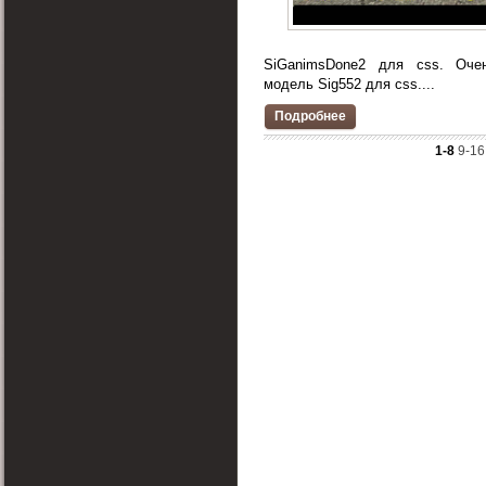
SiGanimsDone2 для css. Оче
модель Sig552 для css....
Подробнее
1-8
9-16