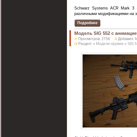
Schwarz Systems ACR Mark 3 
различными модификациями на за
Подробнее
Модель SIG 552 c анимацие
Просмотров: 2756
Добавил:
f
Раздел: »
Модели оружия
»
SIG 