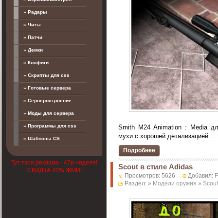
» Радары
» Читы
» Патчи
» Демки
» Конфиги
» Скрипты для css
» Готовые сервера
» Серверостроение
» Моды для сервера
» Программы для css
Smith M24 Animation : Media д
мухи с хорошей детализацией....
» Шаблоны CS
Подробнее
Тут твоя реклама - 47р неделя!
Scout в стиле Adidas
СКИДКА 70% ЖМИ!
Просмотров: 5626
Добавил:
F
Раздел: »
Модели оружия
»
Scout