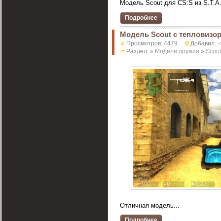
Модель Scout для CS:S из S.T.A.L
Подробнее
Модель Scout c тепловизо
Просмотров: 4479
Добавил:
-
Раздел: »
Модели оружия
»
Scout
Отличная модель...
Подробнее