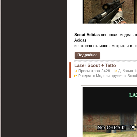
Scout Adidas
неплохая модель о
Adidas
и которая отлично смотрится в лю
Подробнее
Lazer Scout + Tatto
Просмотров: 3428
Добавил:
t
Раздел: »
Модели оружия
»
Scout