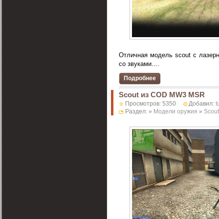
Отличная модель scout с лазер
со звуками....
Подробнее
Scout из COD MW3 MSR
Просмотров: 5350
Добавил:
t
Раздел: »
Модели оружия
»
Scout