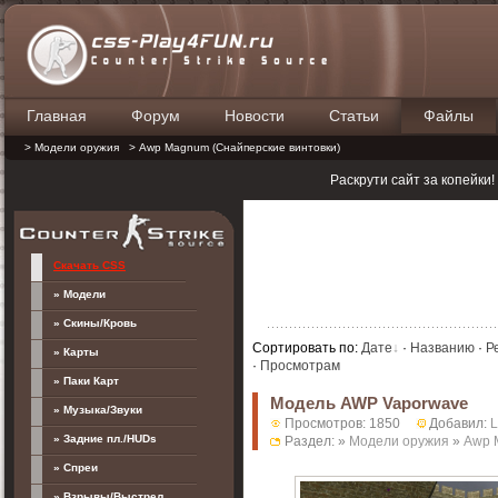
Главная
Форум
Новости
Статьи
Файлы
П
> Модели оружия
> Awp Magnum (Снайперские винтовки)
Раскрути сайт за копейки
Скачать CSS
» Модели
» Скины/Кровь
Сортировать по
:
Дате
·
Названию
·
Р
» Карты
·
Просмотрам
» Паки Карт
Модель AWP Vaporwave
» Музыка/Звуки
Просмотров: 1850
Добавил:
» Задние пл./HUDs
Раздел: »
Модели оружия
»
Awp 
» Спреи
» Взрывы/Выстрел