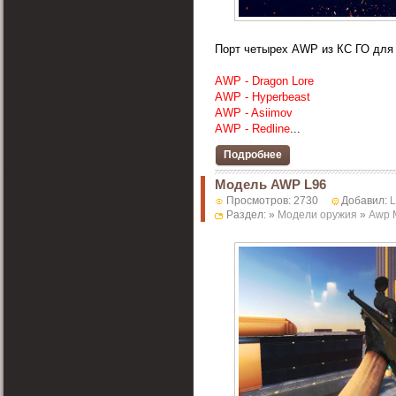
Порт четырех AWP из КС ГО для C
AWP - Dragon Lore
AWP - Hyperbeast
AWP - Asiimov
AWP - Redline
...
Подробнее
Модель AWP L96
Просмотров: 2730
Добавил:
Раздел: »
Модели оружия
»
Awp 