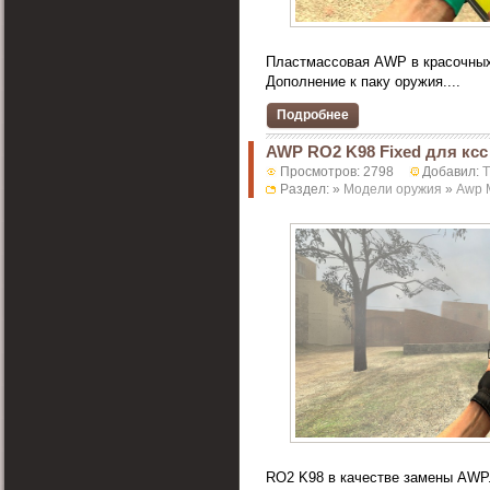
Пластмассовая AWP в красочных
Дополнение к паку оружия....
Подробнее
AWP RO2 K98 Fixed для ксс
Просмотров: 2798
Добавил:
Раздел: »
Модели оружия
»
Awp 
RO2 K98 в качестве замены AWP.