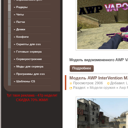
» Радары
» Читы
» Патчи
» Демки
» Конфиги
» Скрипты для css
» Готовые сервера
» Серверостроение
Модель видоизмененного AWP Va
» Моды для сервера
Подробнее
» Программы для css
Модель AWP InterVention M
» Шаблоны CS
Просмотров: 2906
Добавил:
Раздел: »
Модели оружия
»
Awp 
Тут твоя реклама - 47р неделя!
СКИДКА 70% ЖМИ!