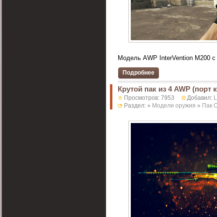
Модель AWP InterVention M200 с 
Подробнее
Крутой пак из 4 AWP (порт к
Просмотров: 7953
Добавил:
Раздел: »
Модели оружия
»
Пак 