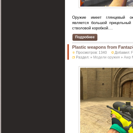
Оружие имеет глянцевый ок
является большой прицельный
стволовой коробкой....
Подробнее
Plastic weapons from Fantaz
Просмотров: 1340
Добавил:
F
Раздел: »
Модели оружия
»
Awp 