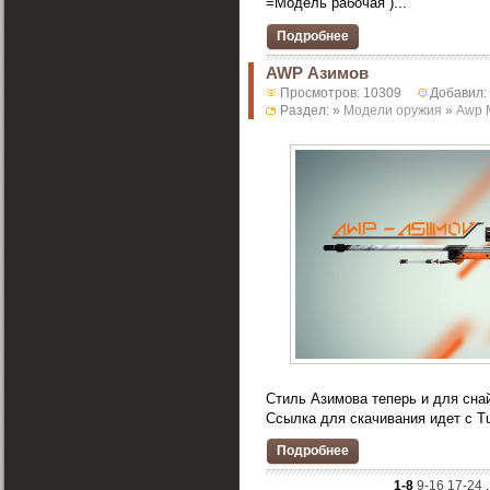
=Модель рабочая )...
Подробнее
AWP Азимов
Просмотров: 10309
Добавил:
Раздел: »
Модели оружия
»
Awp 
Стиль Азимова теперь и для сна
Ссылка для скачивания идет с Tur
Подробнее
1-8
9-16
17-24
.