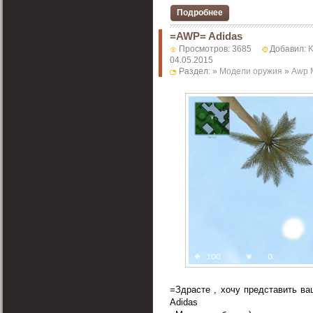
Подробнее
=AWP= Adidas
Просмотров: 3685
Добавил:
04.05.2015
Раздел: »
Модели оружия
»
Awp 
=Здрасте , хочу представить
Adidas