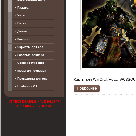
» Радары
» Читы
» Патчи
» Демки
» Конфиги
» Скрипты для css
» Готовые сервера
» Серверостроение
» Моды для сервера
» Программы для css
Карты для WarCraft Мода [WC3SOURCE
» Шаблоны CS
Подробнее
Тут твоя реклама - 47р неделя!
СКИДКА 70% ЖМИ!