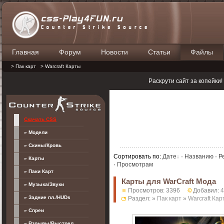
Главная
Форум
Новости
Статьи
Файлы
П
> Пак карт
> Warcraft Карты
Раскрути сайт за копейки
Скачать CSS
» Модели
» Скины/Кровь
Сортировать по
:
Дате
·
Названию
·
Р
» Карты
·
Просмотрам
» Паки Карт
Карты для WarCraft Мода
» Музыка/Звуки
Просмотров: 3396
Добавил:
4
» Задние пл./HUDs
Раздел: »
Пак карт
»
Warcraft Кар
» Спреи
» Взрывы/Выстрел