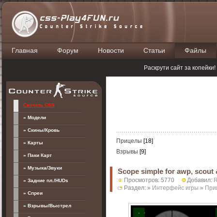
Главная
Форум
Новости
Статьи
Файлы
П
Раскрути сайт за копейки
Скачать CSS
» Модели
» Скины/Кровь
Прицелы
[18]
» Карты
Взрывы
[9]
» Паки Карт
» Музыка/Звуки
Scope simple for awp, scout &
Просмотров: 5770
Добавил:
» Задние пл./HUDs
Раздел: »
Интерфейс игры
»
При
» Спреи
» Взрывы/Выстрел