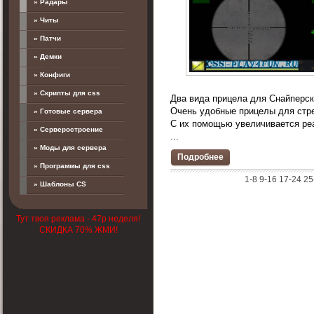
» Радары
» Читы
» Патчи
» Демки
» Конфиги
» Скрипты для css
Два вида прицела для Снайперских
Очень удобные прицелы для стр
» Готовые сервера
С их помощью увеличивается реа
» Серверостроение
...
» Моды для сервера
Подробнее
» Программы для css
1-8
9-16
17-24
25
» Шаблоны CS
Тут твоя реклама - 47р неделя!
СКИДКА 70% ЖМИ!