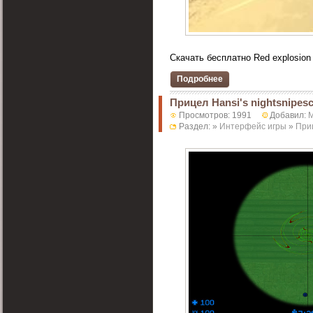
Скачать бесплатно Red explosion
Подробнее
Прицел Hansi's nightsnipes
Просмотров: 1991
Добавил:
M
Раздел: »
Интерфейс игры
»
При