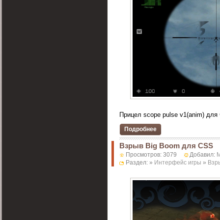
Прицел scope pulse v1(anim) для 
Подробнее
Взрыв Big Boom для CSS
Просмотров: 3079
Добавил:
M
Раздел: »
Интерфейс игры
»
Взр