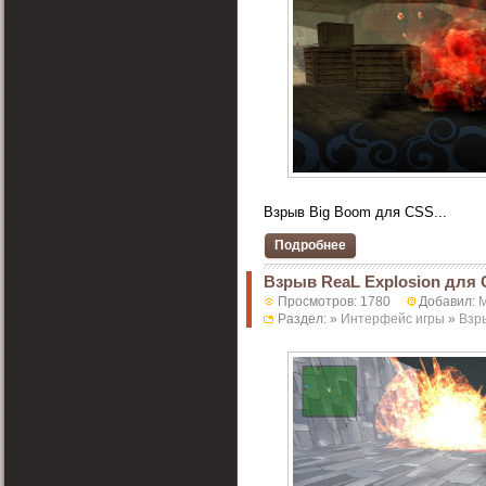
Взрыв Big Boom для CSS...
Подробнее
Взрыв ReaL Explosion для
Просмотров: 1780
Добавил:
M
Раздел: »
Интерфейс игры
»
Взр