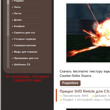
» Радары
» Читы
» Патчи
» Демки
» Конфиги
» Скрипты для css
» Готовые сервера
» Серверостроение
» Моды для сервера
» Программы для css
» Шаблоны CS
Скачать бесппатно текстуру взры
Counter-Strike Source...
Тут твоя реклама - 47р неделя!
СКИДКА 70% ЖМИ!
Подробнее
Прицел SVD Reticle для CS
Просмотров: 4945
Добавил:
M
Раздел: »
Интерфейс игры
»
При