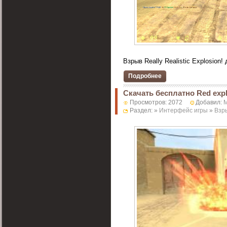
Взрыв Really Realistic Explosion!
Подробнее
Скачать бесплатно Red exp
Просмотров: 2072
Добавил:
M
Раздел: »
Интерфейс игры
»
Взр