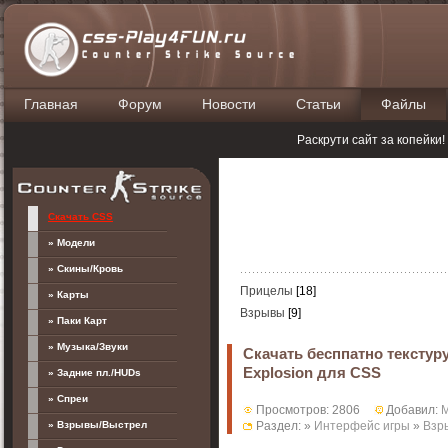
Главная
Форум
Новости
Статьи
Файлы
П
Раскрути сайт за копейки
Скачать CSS
» Модели
» Скины/Кровь
Прицелы
[18]
» Карты
Взрывы
[9]
» Паки Карт
» Музыка/Звуки
Скачать бесппатно текстуру
Explosion для CSS
» Задние пл./HUDs
» Спреи
Просмотров: 2806
Добавил:
M
» Взрывы/Выстрел
Раздел: »
Интерфейс игры
»
Взр