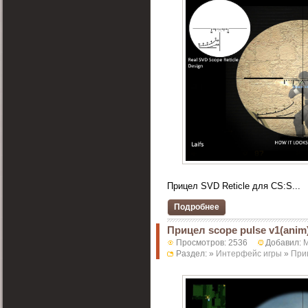
Прицел SVD Reticle для CS:S...
Подробнее
Прицел scope pulse v1(anim
Просмотров: 2536
Добавил:
M
Раздел: »
Интерфейс игры
»
При