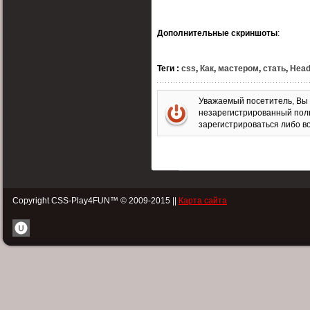
Дополнительные скриншоты
:
Теги
:
css
,
Как
,
мастером
,
стать
,
Head
Уважаемый посетитель, Вы 
незарегистрированный пол
зарегистрироваться либо во
Copyright CSS-Play4FUN™ © 2009-2015 ||
Карта сайта