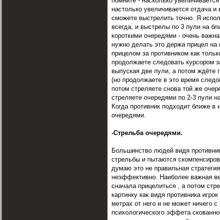
помните - насколько увеличивается
настолько увеличивается отдача и 
сможете выстрелить точно. Я испо
всегда, и выстрелы по 3 пули на б
короткими очередями - очень важная
нужно делать это держа прицел на
прицелом за противником как тольк
продолжаете следовать курсором за
выпуская две пули, а потом ждёте 
(но продолжаете в это время следов
потом стреляете снова той же очер
стреляете очередями по 2-3 пули н
Когда противник подходит ближе в 
очередями.
-Стрельба очередями.
Большинство людей видя противни
стрельбы и пытаются скомпенсиров
думаю это не правильная стратегия
неэффективно. Наиболее важная ве
сначала прицелиться , а потом стр
картинку как видя противника игрок
метрах от него и не может ничего с
психологического эффета скованно