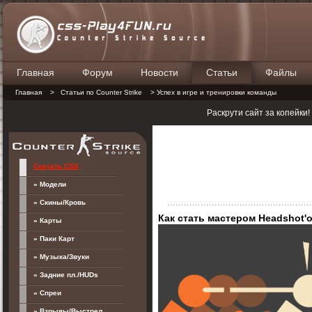
Главная
Форум
Новости
Статьи
Файлы
П
Главная
>
Статьи по Counter Strike
> Успех в игре и тренировки команды
Раскрути сайт за копейки
Скачать CSS
» Модели
» Скины/Кровь
Как стать мастером Headshot'
» Карты
» Паки Карт
» Музыка/Звуки
» Задние пл./HUDs
» Спреи
» Взрывы/Выстрел