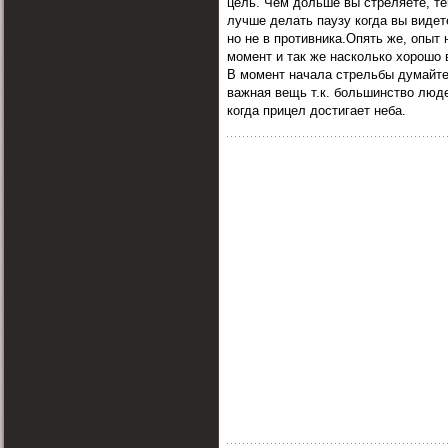
цель. Чем дольше вы стреляете, т
лучше делать паузу когда вы видете
но не в противника.Опять же, опыт 
момент и так же насколько хорошо
В момент начала стрельбы думайте
важная вещь т.к. большинство люд
когда прицел достигает неба.