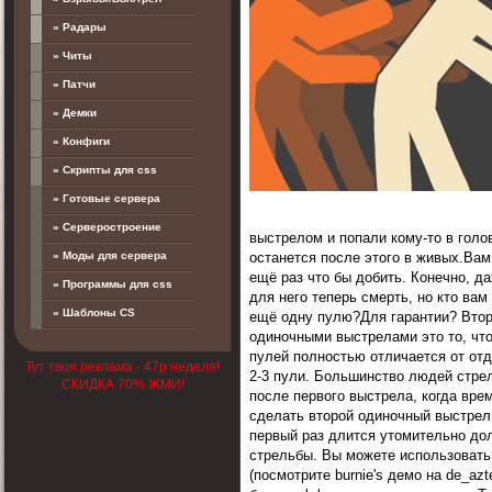
» Радары
» Читы
» Патчи
» Демки
» Конфиги
» Скрипты для css
» Готовые сервера
» Серверостроение
выстрелом и попали кому-то в голов
останется после этого в живых.Вам
» Моды для сервера
ещё раз что бы добить. Конечно, д
» Программы для css
для него теперь смерть, но кто вам
» Шаблоны CS
ещё одну пулю?Для гарантии? Втор
одиночными выстрелами это то, что
пулей полностью отличается от отд
Тут твоя реклама - 47р неделя!
2-3 пули. Большинство людей стре
СКИДКА 70% ЖМИ!
после первого выстрела, когда вре
сделать второй одиночный выстрел 
первый раз длится утомительно дол
стрельбы. Вы можете использовать
(посмотрите burnie's демо на de_azt