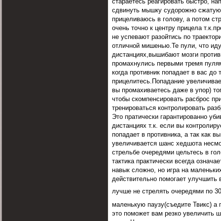
стараетесь реагировать быстро, нап
сдвинуть мышку судорожно сжатую 
прицеливаюсь в голову, а потом ст
очень точно к центру прицела т.к.п
не успевают разойтись по траектори
отличной мишенью.Те пули, что иду
дистанциях,вышибают мозги против
промахнулись первыми тремя пулям
когда противник попадает в вас до т
прицелитесь.Попадание увеличивае
вы промахиваетесь даже в упор) тог
чтобы скомпенсировать расброс при
тренироваться контролировать разб
Это пратически гарантированно уби
дистанциях т.к. если вы контролиру
попадает в противника, а так как в
увеличивается шанс хедшота несмот
стрельбе очередями цельтесь в гол
тактика практически всегда означае
навык сложно, но игра на маленьких
действительно помогает улучшить ва
лучше не стрелять очередями по 3
маленькую паузу(съедите Твикс) а 
это поможет вам резко увеличить ша