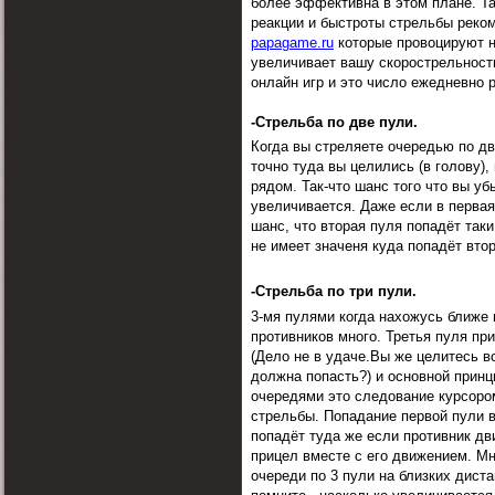
более эффективна в этом плане. Т
реакции и быстроты стрельбы реко
papagame.ru
которые провоцируют н
увеличивает вашу скорострельность
онлайн игр и это число ежедневно р
-Стрельба по две пули
.
Когда вы стреляете очередью по дв
точно туда вы целились (в голову),
рядом. Так-что шанс того что вы уб
увеличивается. Даже если в перва
шанс, что вторая пуля попадёт таки
не имеет значеня куда попадёт втор
-Стрельба по три пули.
3-мя пулями когда нахожусь ближе 
противников много. Третья пуля пр
(Дело не в удаче.Вы же целитесь в
должна попасть?) и основной принц
очередями это следование курсоро
стрельбы. Попадание первой пули в 
попадёт туда же если противник дв
прицел вместе с его движением. Мн
очереди по 3 пули на близких дист