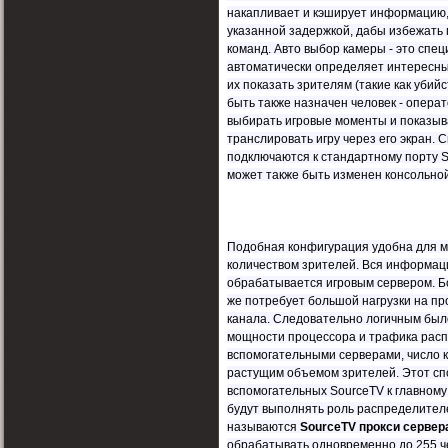
накапливает и кэширует информацию, 
указанной задержкой, дабы избежать 
команд. Авто выбор камеры - это спе
автоматически определяет интересны
их показать зрителям (такие как убий
быть также назначен человек - операт
выбирать игровые моменты и показыва
транслировать игру через его экран. 
подключаются к стандартному порту 
может также быть изменен консольно
Подобная конфигурация удобна для м
количеством зрителей. Вся информаци
обрабатывается игровым сервером. Б
же потребует большой нагрузки на пр
канала. Следовательно логичным был
мощности процессора и трафика рас
вспомогательными серверами, число 
растущим объемом зрителей. Этот с
вспомогательных SourceTV к главному
будут выполнять роль распределителе
называются
SourceTV прокси сервер
обрабатывать одновременно до 255 ч