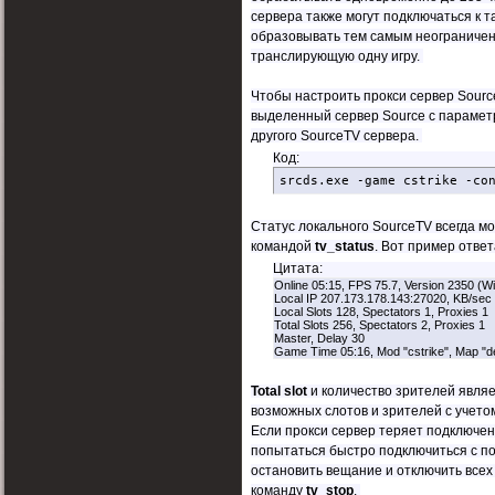
сервера также могут подключаться к т
образовывать тем самым неограничен
транслирующую одну игру.
Чтобы настроить прокси сервер Sour
выделенный сервер Source с параме
другого SourceTV сервера.
Код:
srcds.exe -game cstrike -co
Статус локального SourceTV всегда м
командой
tv_status
. Вот пример ответ
Цитата:
Online 05:15, FPS 75.7, Version 2350 (W
Local IP 207.173.178.143:27020, KB/sec I
Local Slots 128, Spectators 1, Proxies 1
Total Slots 256, Spectators 2, Proxies 1
Master, Delay 30
Game Time 05:16, Mod "cstrike", Map "de
Total slot
и количество зрителей явля
возможных слотов и зрителей с учето
Если прокси сервер теряет подключен
попытаться быстро подключиться с 
остановить вещание и отключить всех
команду
tv_stop
.