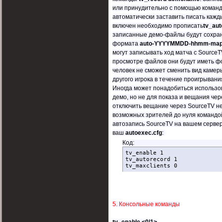
или принудительно с помощью коман
автоматически заставить писать кажды
включен необходимо прописать
tv_aut
записанные демо-файлы будут сохран
формата
auto-YYYYMMDD-hhmm-map
могут записывать ход матча с Source
просмотре файлов они будут иметь фо
человек не сможет сменить вид камеры
другого игрока в течение проигрыван
Иногда может понадобиться использов
демо, но не для показа и вещания чер
отключить вещание через SourceTV н
возможных зрителей до нуля команд
автозапись SourceTV на вашем сервере
ваш
autoexec.cfg
:
Код:
tv_enable 1

tv_autorecord 1

tv_maxclients 0
5. Консольные команды