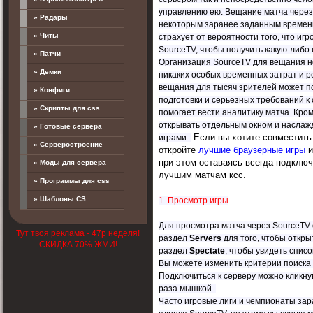
управлению ею. Вещание матча через
» Радары
некоторым заранее заданным времен
» Читы
страхует от вероятности того, что игр
SourceTV, чтобы получить какую-либо
» Патчи
Организация SourceTV для вещания н
» Демки
никаких особых временных затрат и р
вещания для тысяч зрителей может п
» Конфиги
подготовки и серьезных требований к 
» Скрипты для css
помогает вести аналитику матча. Кром
открывать отдельным окном и насла
» Готовые сервера
Если вы хотите совместить 
играми.
» Серверостроение
откройте
лучшие браузерные игры
и
при этом оставаясь всегда подклю
» Моды для сервера
лучшим матчам ксс.
» Программы для css
» Шаблоны CS
1. Просмотр игры
Для просмотра матча через SourceTV
Тут твоя реклама - 47р неделя!
раздел
Servers
для того, чтобы откры
СКИДКА 70% ЖМИ!
раздел
Spectate
, чтобы увидеть спис
Вы можете изменить критерии поиска
Подключиться к серверу можно кликнув
раза мышкой.
Часто игровые лиги и чемпионаты заран