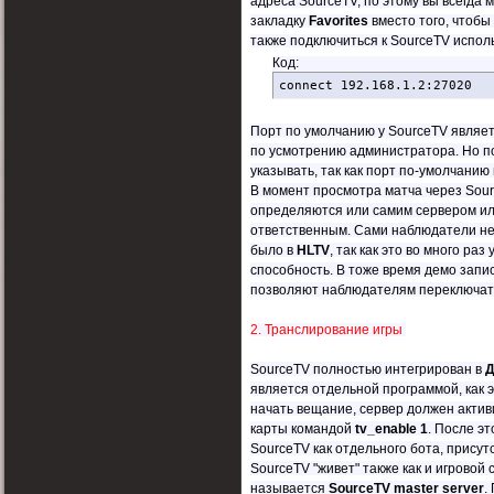
адреса SourceTV, по этому вы всегда 
закладку
Favorites
вместо того, чтобы 
также подключиться к SourceTV испол
Код:
connect 192.168.1.2:27020
Порт по умолчанию у SourceTV являе
по усмотрению администратора. Но по
указывать, так как порт по-умолчанию 
В момент просмотра матча через Sour
определяются или самим сервером ил
ответственным. Сами наблюдатели не 
было в
HLTV
, так как это во много ра
способность. В тоже время демо запи
позволяют наблюдателям переключать
2. Транслирование игры
SourceTV полностью интегрирован в
Д
является отдельной программой, как 
начать вещание, сервер должен актив
карты командой
tv_enable 1
. После эт
SourceTV как отдельного бота, прису
SourceTV "живет" также как и игровой
называется
SourceTV master server
.