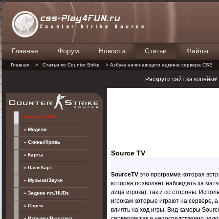
Главная
Форум
Новости
Статьи
Файлы
П
Главная
>
Статьи по Counter Strike
> Азбука начинающего админа сервера CSS
Раскрути сайт за копейки
Скачать CSS
» Модели
» Скины/Кровь
Source TV
» Карты
» Паки Карт
SourceTV
это программа которая встро
» Музыка/Звуки
которая позволяет наблюдать за матчем
лица игрока), так и со стороны. Испо
» Задние пл./HUDs
игрокам которые играют на сервере, а
» Спреи
влиять на ход игры. Вид камеры Sour
» Взрывы/Выстрел
сервером так и непосредственно чело