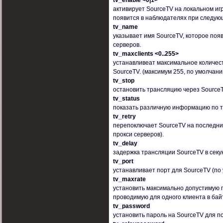
tv_enable <0|1>
активирует SourceTV на локальном иг
появится в наблюдателях при следую
tv_name
указывает имя SourceTV, которое появ
серверов.
tv_maxclients <0..255>
устанавливеат максимальное количес
SourceTV. (максимум 255, по умолчанию
tv_stop
остановить трансляцию через SourceT
tv_status
показать различную информацию по т
tv_retry
перепоключает SourceTV на последни
прокси серверов).
tv_delay
задержка трансляции SourceTV в секун
tv_port
устанавливает порт для SourceTV (по
tv_maxrate
установить максимально допустимую 
проводимую для одного клиента в байт
tv_password
установить пароль на SourceTV для 