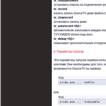
tv_relaypassword
установить пароль на подключение дл
tv_record
начать запись SourceTV демо файла (
tv_stoprecord
остановить запись демо.
tv_autorecord <0|1>
автоматически записывать каждую игру
YYYYMMDD-hhmm-map.dem.
tv_debug <0|1>
показывает дополнительную отладоч
6. Параметры запуска
Эти параметры запуска сервера нельз
или
rcon
. Они необходимы для того, 
возможности SourceTV на сервере.
Код:
srcds.exe ... -nohltv
или
Код:
srcds.exe ... -tvdisable