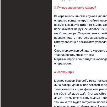
3. Ручное управление камерой
Камера в большинстве случаев управл
оператор войдет в игру и займет мест
нажмет клавишу
E (Use)
, то камера S
переключится на ручное управление и
глаз" оператора. Оператор может выб
первого лица, от третьего лица, свобо
камеру обратно в режим авто управл
E.
Оператор должен обладать хорошим з
транслировать его зрителям.
Мертвый игрок, если зайдет в наблюда
оператором.
4. Запись игры
Мастер сервер SourceTV может осущес
либо потери данных или сетевой зад
записываются в один файл, который м
как обычный демо файл (используйте
демо). Чтобы начать запись демо нео
тем как карта будет загружена, после
команды
tv_record demoname
. Запис