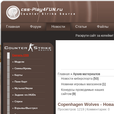
Главная
Форум
Новости
Статьи
Файлы
П
Раскрути сайт за копейки
Скачать CSS
» Модели
» Скины/Кровь
Главная
»
Архив материалов
» Карты
Новости киберспорта
[50]
» Паки Карт
Новинки игровых магазинов
[1]
» Музыка/Звуки
Конкурсы проводимые наших
сайтом
[9]
» Задние пл./HUDs
» Спреи
Copenhagen Wolves - Нова
» Взрывы/Выстрел
Просмотров: 1219 | Комментарии: 0