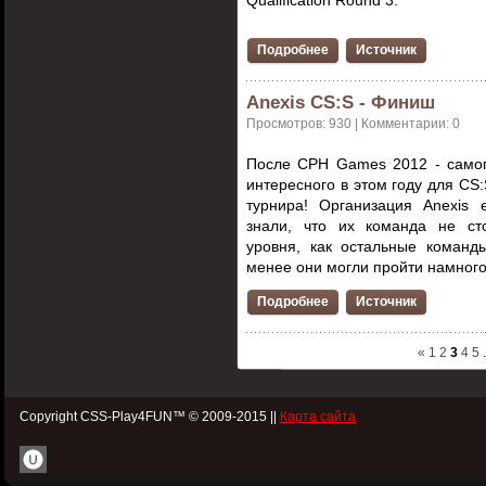
Qualification Round 3.
Подробнее
Источник
Anexis CS:S - Финиш
Просмотров: 930 | Комментарии: 0
После CPH Games 2012 - самог
интересного в этом году для CS
турнира! Организация
Anexis 
знали, что их команда не ст
уровня, как остальные команд
менее они могли пройти намног
Подробнее
Источник
«
1
2
3
4
5
Copyright CSS-Play4FUN™ © 2009-2015 ||
Карта сайта