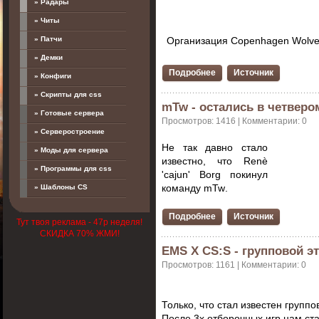
» Радары
» Читы
» Патчи
Организация
Copenhagen Wolv
» Демки
Подробнее
Источник
» Конфиги
» Скрипты для css
mTw - остались в четверо
» Готовые сервера
Просмотров: 1416 | Комментарии: 0
» Серверостроение
Не так давно
стало
» Моды для сервера
известно, что Renè
» Программы для css
'cajun' Borg покинул
команду
mTw
.
» Шаблоны CS
Подробнее
Источник
Тут твоя реклама - 47р неделя!
СКИДКА 70% ЖМИ!
EMS X CS:S - групповой э
Просмотров: 1161 | Комментарии: 0
Только, что стал известен группо
После 3х отборочных игр нам ста