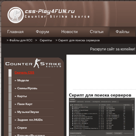
Главная
Форум
Новости
Статьи
Файлы
П
> Файлы для КСС
>
Скрипты
> Скрипт для поиска серверов
Раскрути сайт за копейки
Скачать CSS
» Модели
» Скины/Кровь
Скрипт для поиска серверов
» Карты
» Паки Карт
» Музыка/Звуки
» Задние пл./HUDs
» Спреи
» Взрывы/Выстрел