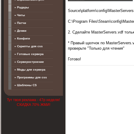
» Радары
Source\platform\config\MasterServer
» Читы
C:\Program Files\Steam\config\Maste
» Патчи
» Демки
2. Сделайте MasterServers.vdf толь
» Конфиги
* Правый щелчок по MasterServers.v
» Скрипты для css
проверьте "Только для чтения"
» Готовые сервера
Готово!
» Серверостроение
» Моды для сервера
» Программы для css
» Шаблоны CS
Тут твоя реклама - 47р неделя!
СКИДКА 70% ЖМИ!