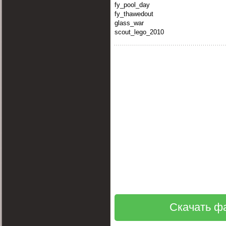
fy_pool_day
fy_thawedout
glass_war
scout_lego_2010
Скачать фа