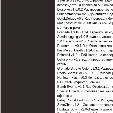
Save Scores v1.3.4-Сохраняет ваши
перезайдете на сервер то они сохр
Dissolve v1.0.0.2-Растворение труп
FuncommandsX v2.3-Добавляет к ад
QuickDefuse v0.3 Rus-Провода у бо
Most destructive v0.08 Rus-В Конце
меткого игрока
Grenade Trails v1.1-От гранаты исх
Admin logging v1.0-Введение логов
SM Parachute v2.5 Rus-Парашют на
Permamute v0.1 Rus-Отключает чат
FirstPersonDeath v1.1-Смерть от пе
Paintball v1.2.1-Пейнтболл на серве
Defuse Fix v1.2.2-Для предотвраще
стены
Grenade Smoke Color v1.3.1-Разно
Radio Spam Block v.1.0.0-Антиспам
No Team Flash v0.3-Не позволяет о
C4 Effect-Эффект с бомбой
Bomb Events v1.1 Rus-Отображает 
Special Effects v0.2-Добавляет на 
эффекты
Delay Round End for CS:S v.34-Заде
SaveChat v1.2.1-Сохраняет переписк
Hostage Down! v1.0-В чате пишится 