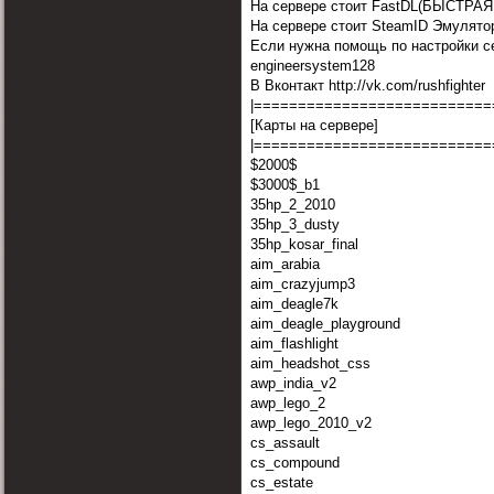
На сервере стоит FastDL(БЫСТРА
На сервере стоит SteamID Эмулято
Если нужна помощь по настройки с
engineersystem128
В Вконтакт http://vk.com/rushfighter
|===========================
[Карты на сервере]
|===========================
$2000$
$3000$_b1
35hp_2_2010
35hp_3_dusty
35hp_kosar_final
aim_arabia
aim_crazyjump3
aim_deagle7k
aim_deagle_playground
aim_flashlight
aim_headshot_css
awp_india_v2
awp_lego_2
awp_lego_2010_v2
cs_assault
cs_compound
cs_estate