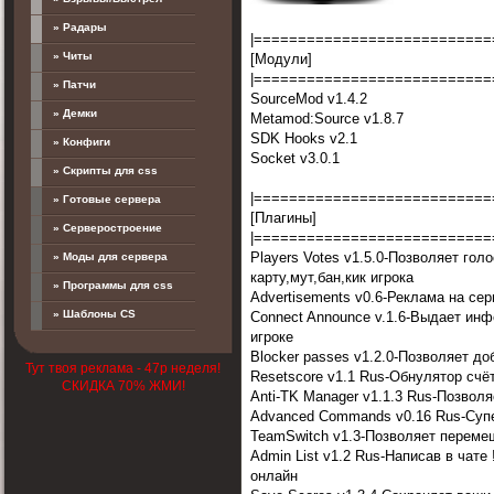
» Радары
|===========================
» Читы
[Модули]
|===========================
» Патчи
SourceMod v1.4.2
» Демки
Metamod:Source v1.8.7
SDK Hooks v2.1
» Конфиги
Socket v3.0.1
» Скрипты для css
|===========================
» Готовые сервера
[Плагины]
» Серверостроение
|===========================
Players Votes v1.5.0-Позволяет гол
» Моды для сервера
карту,мут,бан,кик игрока
» Программы для css
Advertisements v0.6-Реклама на сер
» Шаблоны CS
Connect Announce v.1.6-Выдает ин
игроке
Blocker passes v1.2.0-Позволяет д
Тут твоя реклама - 47р неделя!
Resetscore v1.1 Rus-Обнулятор счё
СКИДКА 70% ЖМИ!
Anti-TK Manager v1.1.3 Rus-Позвол
Advanced Commands v0.16 Rus-Суп
TeamSwitch v1.3-Позволяет переме
Admin List v1.2 Rus-Написав в чате
онлайн