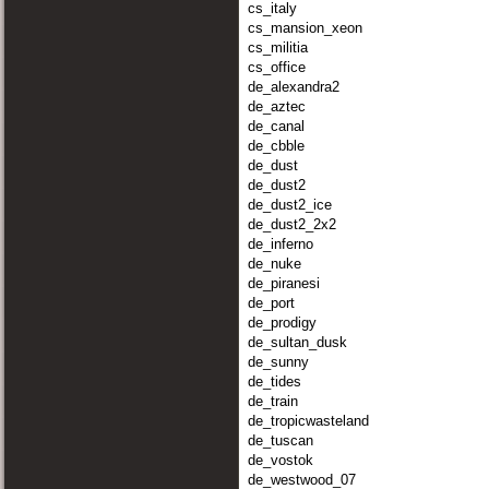
cs_italy
cs_mansion_xeon
cs_militia
cs_office
de_alexandra2
de_aztec
de_canal
de_cbble
de_dust
de_dust2
de_dust2_ice
de_dust2_2x2
de_inferno
de_nuke
de_piranesi
de_port
de_prodigy
de_sultan_dusk
de_sunny
de_tides
de_train
de_tropicwasteland
de_tuscan
de_vostok
de_westwood_07