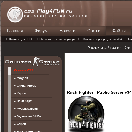
Главная
Форум
Новости
Статьи
Файлы
П
> Файлы для КСС
> Скачать готовые сервера
>
Скачать сервер для css v34
> Rus
Раскрути сайт за копейки
Скачать CSS
» Модели
» Скины/Кровь
Rush Fighter - Public Server v34
» Карты
» Паки Карт
» Музыка/Звуки
» Задние пл./HUDs
» Спреи
» Взрывы/Выстрел