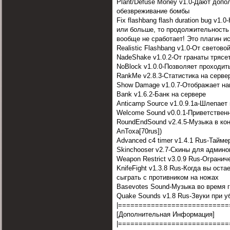
Plant/Defuse Money v1.0-Дают допо
обезвреживание бомбы
Fix flashbang flash duration bug v
или больше, то продолжительност
вообще не сработает! Это плагин ис
Realistic Flashbang v1.0-От светов
NadeShake v1.0.2-От гранаты трясе
NoBlock v1.0.0-Позволяет проходить
RankMe v2.8.3-Статистика на сервер
Show Damage v1.0.7-Отображает на
Bank v1.6.2-Банк на сервере
Anticamp Source v1.0.9.1a-Шлепает
Welcome Sound v0.0.1-Приветствен
RoundEndSound v2.4.5-Музыка в кон
AnToxa[70rus])
Advanced c4 timer v1.4.1 Rus-Тайм
Skinchooser v2.7-Скины для админо
Weapon Restrict v3.0.9 Rus-Ограни
KnifeFight v1.3.8 Rus-Когда вы оста
сыграть с противником на ножах
Basevotes Sound-Музыка во время 
Quake Sounds v1.8 Rus-Звуки при у
|===========================
[Дополнительная Информация]
|===========================