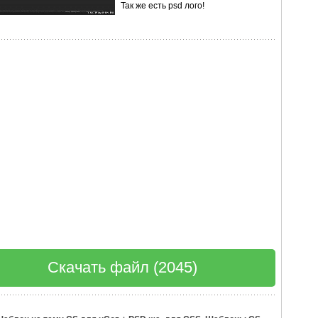
Так же есть psd лого!
Скачать файл (2045)