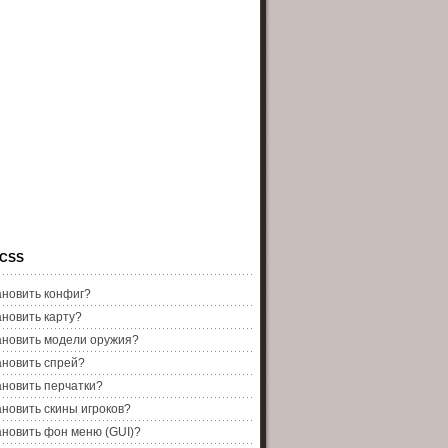
 CSS
ановить конфиг?
ановить карту?
ановить модели оружия?
ановить спрей?
ановить перчатки?
ановить скины игроков?
ановить фон меню (GUI)?