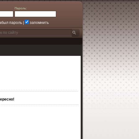
Пароль:
абыл пароль
|
запомнить
ересно!