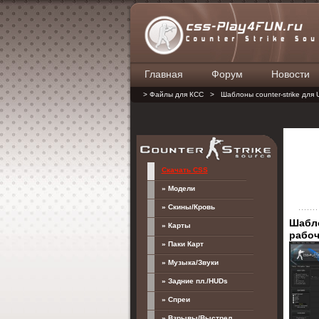
Главная
Форум
Новости
> Файлы для КСС
>
Шаблоны counter-strike для 
Скачать CSS
» Модели
» Скины/Кровь
Шабло
» Карты
рабоч
» Паки Карт
» Музыка/Звуки
» Задние пл./HUDs
» Спреи
» Взрывы/Выстрел