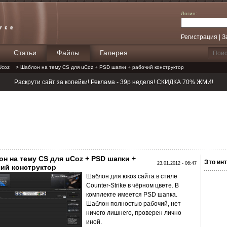
Логин:
Регистрация
|
З
Статьи
Файлы
Галерея
Поиск
Ucoz
> Шаблон на тему CS для uCoz + PSD шапки + рабочий конструктор
Раскрути сайт за копейки! Реклама - 39р неделя! СКИДКА 70% ЖМИ!
н на тему CS для uCoz + PSD шапки +
Это инт
23.01.2012 - 06:47
ий конструктор
Шаблон для юкоз сайта в стиле
Counter-Strike в чёрном цвете. В
комплекте имеется PSD шапка.
Шаблон полностью рабочий, нет
ничего лишнего, проверен лично
иной.