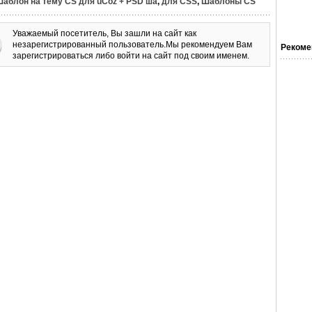
аблон на тему CS для uCoz + PSD ша
,
для CSS
,
Шаблоны CS
Уважаемый посетитель, Вы зашли на сайт как
незарегистрированный пользователь.Мы рекомендуем Вам
Рекоме
зарегистрироваться либо войти на сайт под своим именем.