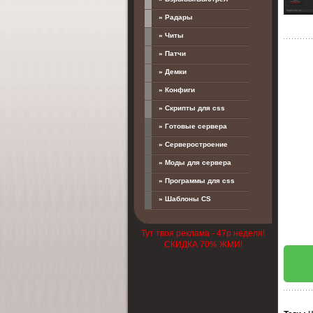
» Радары
» Читы
» Патчи
» Демки
» Конфиги
» Скрипты для css
» Готовые сервера
» Серверостроение
» Моды для сервера
» Программы для css
» Шаблоны CS
Тут твоя реклама - 47р неделя!
СКИДКА 70% ЖМИ!