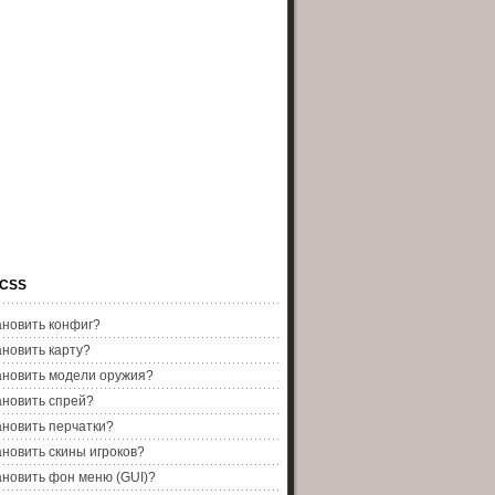
 CSS
ановить конфиг?
ановить карту?
ановить модели оружия?
ановить спрей?
ановить перчатки?
ановить скины игроков?
ановить фон меню (GUI)?