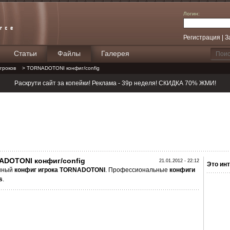
Логин:
Регистрация
|
З
Статьи
Файлы
Галерея
Поиск
гроков
> TORNADOTONI конфиг/config
Раскрути сайт за копейки! Реклама - 39р неделя! СКИДКА 70% ЖМИ!
DOTONI конфиг/config
21.01.2012 - 22:12
Это инт
нный
конфиг
игрока TORNADOTONI
. Профессиональные
конфиги
s
.