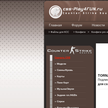
Главная
Форум
Новости
> Файлы для КСС
> Конфиги
>
Конфиги pro и
Скачать CSS
» Модели
» Скины/Кровь
TORNA
» Карты
Подли
» Паки Карт
для cs
» Музыка/Звуки
» Задние пл./HUDs
» Спреи
» Взрывы/Выстрел