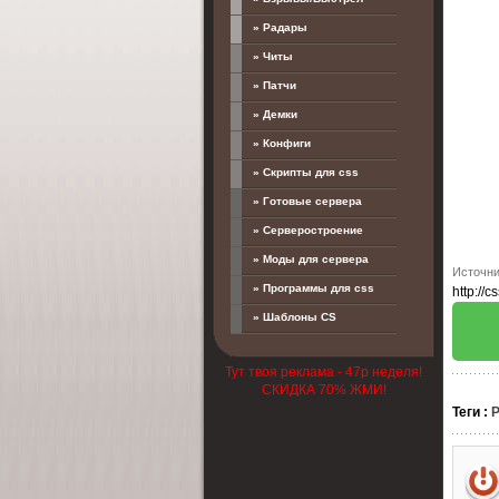
» Радары
» Читы
» Патчи
» Демки
» Конфиги
» Скрипты для css
» Готовые сервера
» Серверостроение
» Моды для сервера
Источни
» Программы для css
http://c
» Шаблоны CS
Тут твоя реклама - 47р неделя!
СКИДКА 70% ЖМИ!
Теги
: