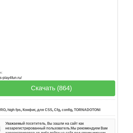
к:
ss-play4fun.ru/
Скачать (864)
PRO
,
high fps
,
Конфиг
,
для CSS
,
Cfg
,
config
,
TORNADOTONI
Уважаемый посетитель, Вы зашли на сайт как
незарегистрированный пользователь.Мы рекомендуем Вам