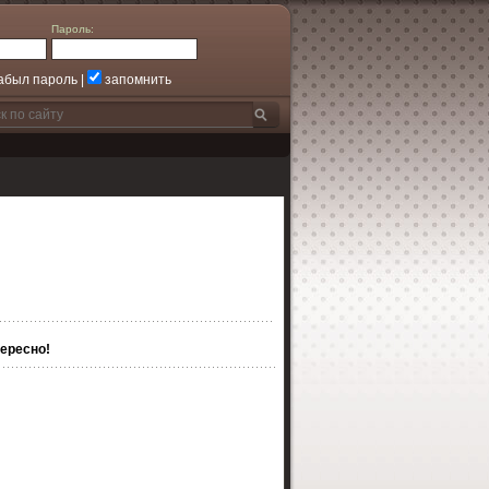
Пароль:
абыл пароль
|
запомнить
ересно!