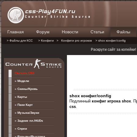
Главная
Форум
Новости
Статьи
Файлы
П
> Файлы для КСС
> Конфиги
>
Конфиги pro игроков
> shox конфиг/config
Раскрути сайт за копейки
Скачать CSS
» Модели
» Скины/Кровь
shox конфиг/config
» Карты
Подлинный
конфиг
игрока shox
. 
» Паки Карт
css
.
» Музыка/Звуки
» Задние пл./HUDs
» Спреи
» Взрывы/Выстрел