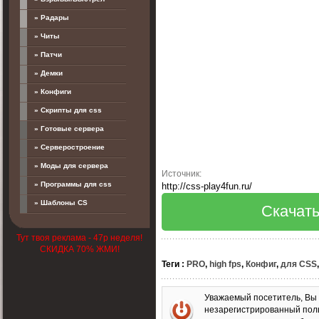
» Радары
» Читы
» Патчи
» Демки
» Конфиги
» Скрипты для css
» Готовые сервера
» Серверостроение
» Моды для сервера
Источник:
» Программы для css
http://css-play4fun.ru/
» Шаблоны CS
Скачать
Тут твоя реклама - 47р неделя!
СКИДКА 70% ЖМИ!
Теги
:
PRO
,
high fps
,
Конфиг
,
для CSS
Уважаемый посетитель, Вы 
незарегистрированный пол