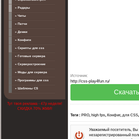
» Радары
» Читы
» Патчи
» Демки
» Конфиги
» Скрипты для css
» Готовые сервера
» Серверостроение
» Моды для сервера
Источник:
» Программы для css
http://css-play4fun.ru/
» Шаблоны CS
Скачать
Тут твоя реклама - 47р неделя!
СКИДКА 70% ЖМИ!
Теги
:
PRO
,
high fps
,
Конфиг
,
для CSS
Уважаемый посетитель, Вы 
незарегистрированный пол