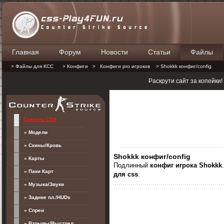
Главная
Форум
Новости
Статьи
Файлы
П
> Файлы для КСС
> Конфиги
>
Конфиги pro игроков
> Shokkk конфиг/config
Раскрути сайт за копейки
Скачать CSS
» Модели
» Скины/Кровь
Shokkk конфиг/config
» Карты
Подлинный
конфиг
игрока Shokkk
» Паки Карт
для css
.
» Музыка/Звуки
» Задние пл./HUDs
» Спреи
» Взрывы/Выстрел