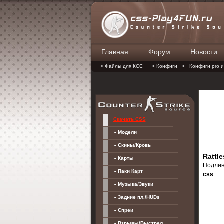
Главная
Форум
Новости
> Файлы для КСС
> Конфиги
>
Конфиги pro и
Скачать CSS
» Модели
» Скины/Кровь
Rattl
» Карты
Подли
» Паки Карт
css
.
» Музыка/Звуки
» Задние пл./HUDs
» Спреи
» Взрывы/Выстрел