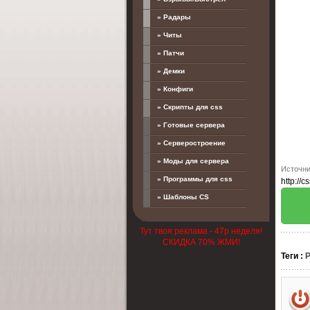
» Радары
» Читы
» Патчи
» Демки
» Конфиги
» Скрипты для css
» Готовые сервера
» Серверостроение
» Моды для сервера
Источни
» Программы для css
http://c
» Шаблоны CS
Тут твоя реклама - 47р неделя!
СКИДКА 70% ЖМИ!
Теги
: