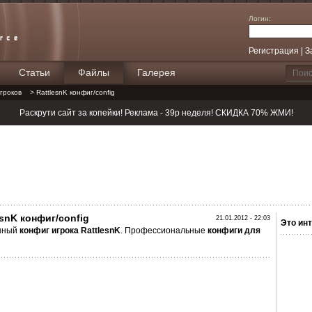
Логин:
Регистрация
|
З
Статьи
Файлы
Галерея
Поиск
гроков
> RattlesnK конфиг/config
Раскрути сайт за копейки! Реклама - 39р неделя! СКИДКА 70% ЖМИ!
esnK конфиг/config
21.01.2012 - 22:03
Это инт
нный
конфиг
игрока RattlesnK
. Профессиональные
конфиги
для