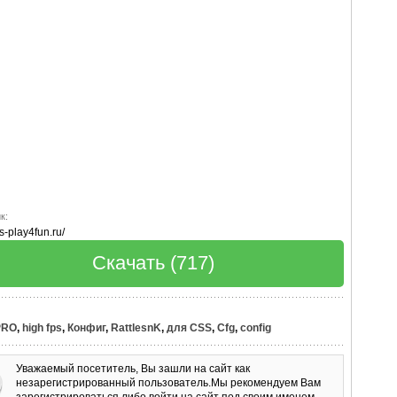
к:
ss-play4fun.ru/
Скачать (717)
PRO
,
high fps
,
Конфиг
,
RattlesnK
,
для CSS
,
Cfg
,
config
Уважаемый посетитель, Вы зашли на сайт как
незарегистрированный пользователь.Мы рекомендуем Вам