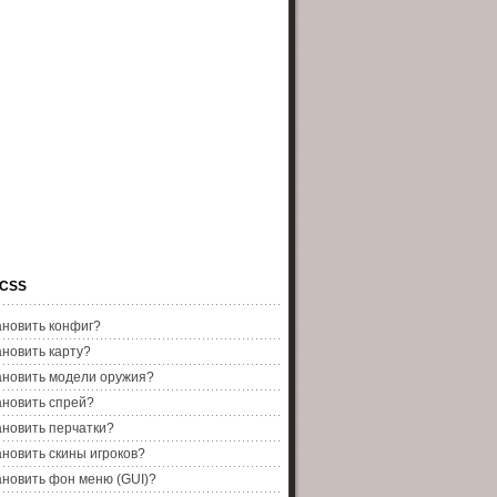
 CSS
ановить конфиг?
ановить карту?
ановить модели оружия?
ановить спрей?
ановить перчатки?
ановить скины игроков?
ановить фон меню (GUI)?