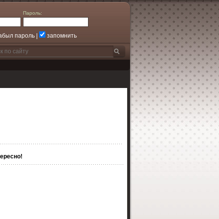
Пароль:
абыл пароль
|
запомнить
ересно!