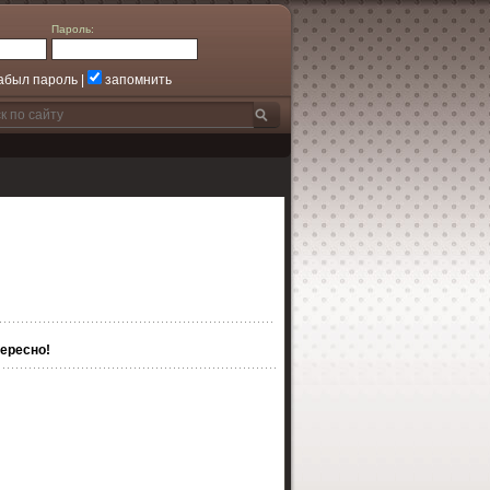
Пароль:
абыл пароль
|
запомнить
ересно!