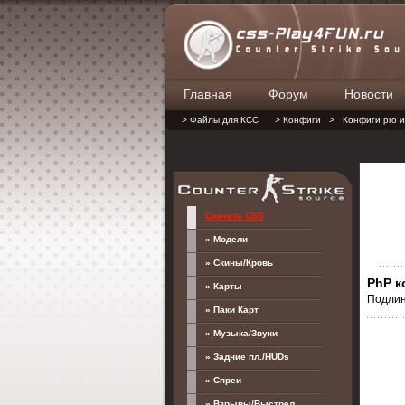
Главная
Форум
Новости
> Файлы для КСС
> Конфиги
>
Конфиги pro и
Скачать CSS
» Модели
» Скины/Кровь
PhP к
» Карты
Подли
» Паки Карт
» Музыка/Звуки
» Задние пл./HUDs
» Спреи
» Взрывы/Выстрел