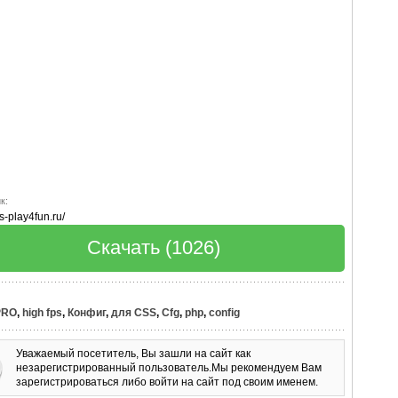
к:
ss-play4fun.ru/
Скачать (1026)
PRO
,
high fps
,
Конфиг
,
для CSS
,
Cfg
,
php
,
config
Уважаемый посетитель, Вы зашли на сайт как
незарегистрированный пользователь.Мы рекомендуем Вам
зарегистрироваться либо войти на сайт под своим именем.