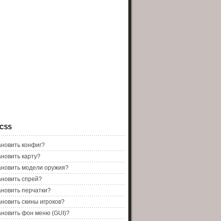
 CSS
ановить конфиг?
ановить карту?
ановить модели оружия?
ановить спрей?
ановить перчатки?
ановить скины игроков?
ановить фон меню (GUI)?