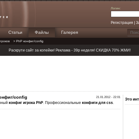
Логин:
Регистрация
|
З
Статьи
Файлы
Галерея
Поиск
гроков
> PhP конфиг/config
Раскрути сайт за копейки! Реклама - 39р неделя! СКИДКА 70% ЖМИ!
онфиг/config
21.01.2012 - 22:01
Это инт
нный
конфиг
игрока PhP
. Профессиональные
конфиги
для css
.