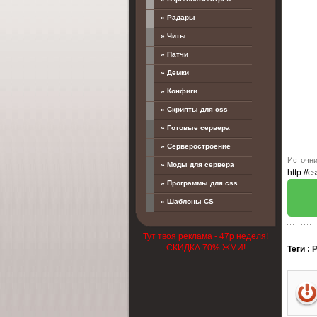
» Радары
» Читы
» Патчи
» Демки
» Конфиги
» Скрипты для css
» Готовые сервера
» Серверостроение
Источни
» Моды для сервера
http://c
» Программы для css
» Шаблоны CS
Тут твоя реклама - 47р неделя!
СКИДКА 70% ЖМИ!
Теги
: