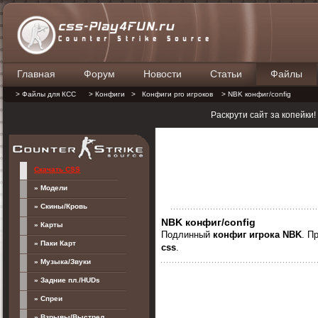
Главная
Форум
Новости
Статьи
Файлы
П
> Файлы для КСС
> Конфиги
>
Конфиги pro игроков
> NBK конфиг/config
Раскрути сайт за копейки
Скачать CSS
» Модели
» Скины/Кровь
NBK конфиг/config
» Карты
Подлинный
конфиг
игрока NBK
. П
» Паки Карт
css
.
» Музыка/Звуки
» Задние пл./HUDs
» Спреи
» Взрывы/Выстрел