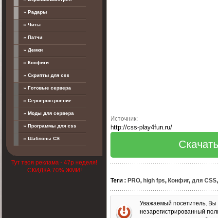
» Радары
» Читы
» Патчи
» Демки
» Конфиги
» Скрипты для css
» Готовые сервера
» Серверостроение
» Моды для сервера
Источник:
» Программы для css
http://css-play4fun.ru/
» Шаблоны CS
Скачать
Тут твоя реклама - 47р неделя!
СКИДКА 70% ЖМИ!
Теги
:
PRO
,
high fps
,
Конфиг
,
для CSS
Уважаемый посетитель, Вы 
незарегистрированный пол