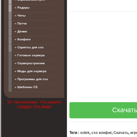
» Радары
» Читы
» Патчи
» Демки
» Конфиги
» Скрипты для css
» Готовые сервера
» Серверостроение
» Моды для сервера
» Программы для css
» Шаблоны CS
Тут твоя реклама - 47р неделя!
СКИДКА 70% ЖМИ!
Скачать
Теги
:
solek
,
css конфиг
,
Скачать
,
игр