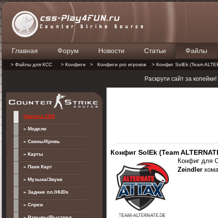
Главная
Форум
Новости
Статьи
Файлы
П
> Файлы для КСС
> Конфиги
>
Конфиги pro игроков
> Конфиг SolEk (Team ALTE
Раскрути сайт за копейки
Скачать CSS
» Модели
» Скины/Кровь
Конфиг SolEk (Team ALTERNAT
» Карты
Конфиг для 
» Паки Карт
Zeindler
ком
» Музыка/Звуки
» Задние пл./HUDs
» Спреи
» Взрывы/Выстрел