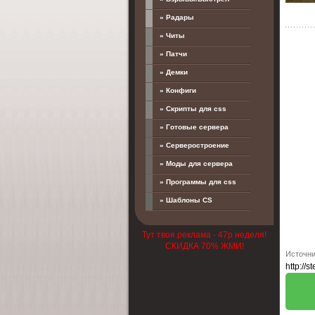
» Радары
» Читы
» Патчи
» Демки
» Конфиги
» Скрипты для css
» Готовые сервера
» Серверостроение
» Моды для сервера
» Программы для css
» Шаблоны CS
Тут твоя реклама - 47р неделя!
СКИДКА 70% ЖМИ!
Источни
http://