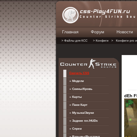
Главная
Форум
Новости
> Файлы для КСС
> Конфиги
>
Конфиги pro и
Скачать CSS
» Модели
» Скины/Кровь
dEh F
» Карты
» Паки Карт
» Музыка/Звуки
» Задние пл./HUDs
» Спреи
» Взрывы/Выстрел