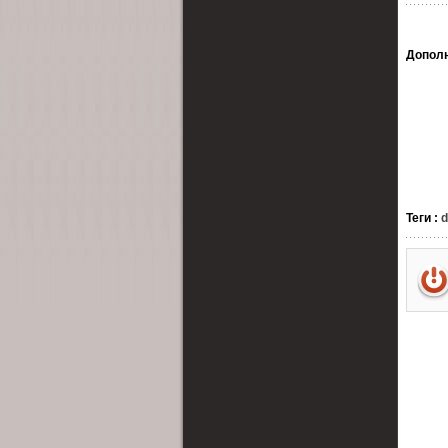
Допол
Теги
:
d