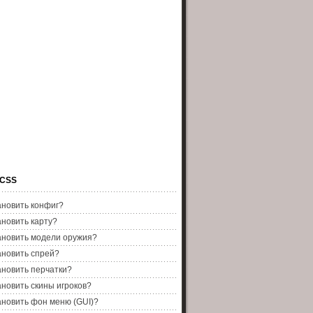
 CSS
ановить конфиг?
ановить карту?
ановить модели оружия?
ановить спрей?
ановить перчатки?
ановить скины игроков?
ановить фон меню (GUI)?