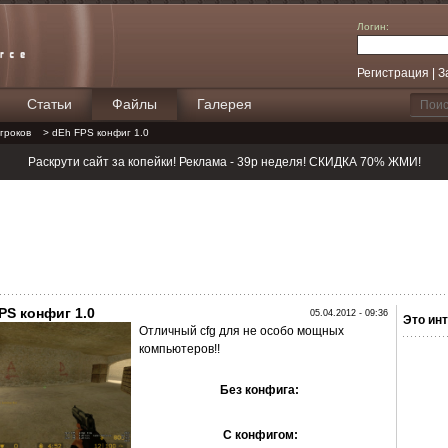
Логин:
Регистрация
|
З
Статьи
Файлы
Галерея
Поиск
гроков
> dEh FPS конфиг 1.0
Раскрути сайт за копейки! Реклама - 39р неделя! СКИДКА 70% ЖМИ!
PS конфиг 1.0
05.04.2012 - 09:36
Это инт
Отличный cfg для не особо мощных
компьютеров!!
Без конфига:
С конфигом: