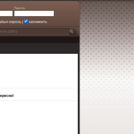
Пароль:
абыл пароль
|
запомнить
ересно!