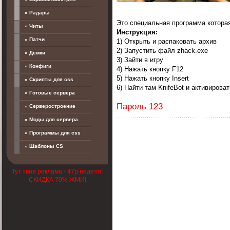
» Радары
Это специальная программа котора
» Читы
Инструкция:
» Патчи
1) Открыть и распаковать архив
2) Запустить файл zhack.exe
» Демки
3) Зайти в игру
» Конфиги
4) Нажать кнопку F12
5) Нажать кнопку Insert
» Скрипты для css
6) Найти там KnifeBot и активироват
» Готовые сервера
Пароль 123
» Серверостроение
» Моды для сервера
» Программы для css
» Шаблоны CS
Тут твоя реклама - 47р неделя!
СКИДКА 70% ЖМИ!