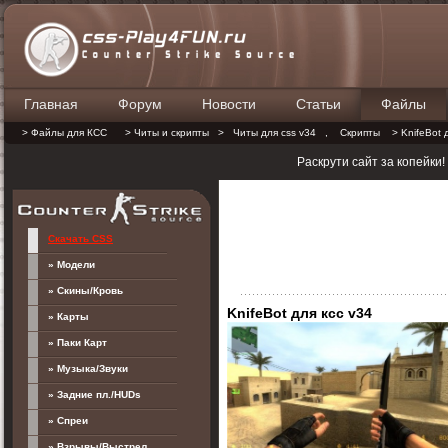
Главная
Форум
Новости
Статьи
Файлы
П
> Файлы для КСС
> Читы и скрипты
>
Читы для css v34
,
Скрипты
> KnifeBot 
Раскрути сайт за копейки
Скачать CSS
» Модели
» Скины/Кровь
KnifeBot для ксс v34
» Карты
» Паки Карт
» Музыка/Звуки
» Задние пл./HUDs
» Спреи
» Взрывы/Выстрел