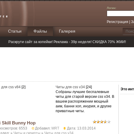
Логин:
Регистрация
|
З
Статьи
Файлы
Галерея
Поиск
Раскрути сайт за копейки! Реклама - 39р неделя! СКИДКА 70% ЖМИ!
 для css v84
[2]
Читы для css v34
[24]
Это инт
Собраны лучшие беспалевные
читы для старой версии css v34. В
вашем распоряжении мощный
аим, банни хоп, инурия, и другие
приватные читы.
i Skill Bunny Hop
осмотров: 6553
Добавил:
MRT
Дата: 13.03.2014
здел: »
Читы и скрипты
»
Читы для css v34