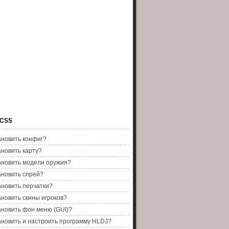
 CSS
ановить конфиг?
ановить карту?
ановить модели оружия?
ановить спрей?
ановить перчатки?
ановить скины игроков?
ановить фон меню (GUI)?
ановить и настроить программу HLDJ?