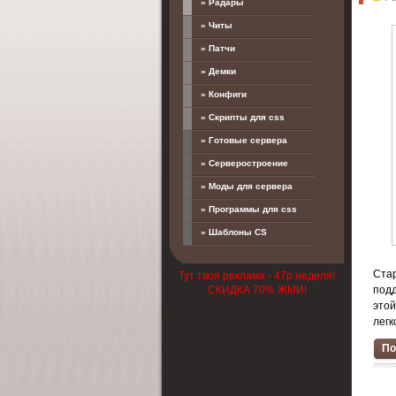
» Радары
» Читы
» Патчи
» Демки
» Конфиги
» Скрипты для css
» Готовые сервера
» Серверостроение
» Моды для сервера
» Программы для css
» Шаблоны CS
Ста
Тут твоя реклама - 47р неделя!
под
СКИДКА 70% ЖМИ!
это
легк
По