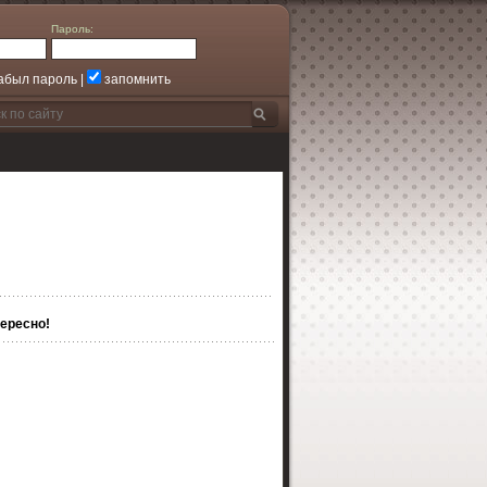
Пароль:
абыл пароль
|
запомнить
ересно!