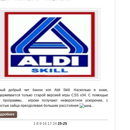
рый добрый чит банни хоп Aldi Skill. Насколько я знаю,
держивается только старой версией игры CSS v34. С помощью
й программы, игроки получают невероятное ускорение, с
остью зайца преодолевая большие расстояния
...
дробнее
1-8
9-16
17-24
25-25