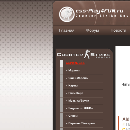
Главная
Форум
Новости
Скачать CSS
» Модели
» Скины/Кровь
Читы
» Карты
» Паки Карт
» Музыка/Звуки
» Задние пл./HUDs
» Спреи
Ald
» Взрывы/Выстрел
Пр
Ра