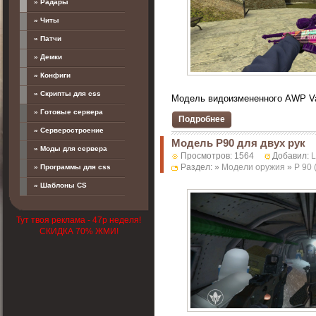
» Радары
» Читы
» Патчи
» Демки
» Конфиги
» Скрипты для css
Модель видоизмененного AWP Va
» Готовые сервера
Подробнее
» Серверостроение
Модель P90 для двух рук
» Моды для сервера
Просмотров: 1564
Добавил:
Раздел: »
Модели оружия
»
P 90
» Программы для css
» Шаблоны CS
Тут твоя реклама - 47р неделя!
СКИДКА 70% ЖМИ!