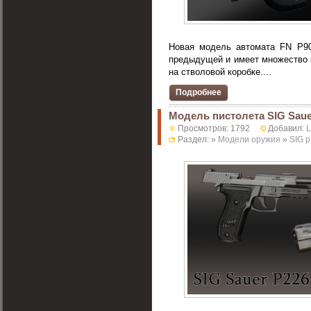
Новая модель автомата FN P90
предыдущей и имеет множество э
на стволовой коробке....
Подробнее
Модель пистолета SIG Saue
Просмотров: 1792
Добавил:
Раздел: »
Модели оружия
»
SIG 