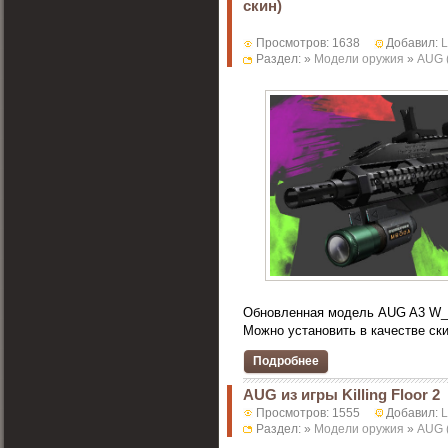
скин)
Просмотров: 1638
Добавил:
Раздел: »
Модели оружия
»
AUG 
Обновленная модель AUG A3 W_
Можно установить в качестве скин
Подробнее
AUG из игры Killing Floor 2
Просмотров: 1555
Добавил:
Раздел: »
Модели оружия
»
AUG 