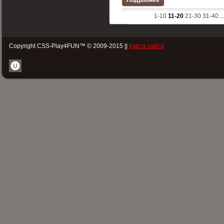
1-10
11-20
21-30
31-40
..
Copyright CSS-Play4FUN™ © 2009-2015 ||
Карта сайта