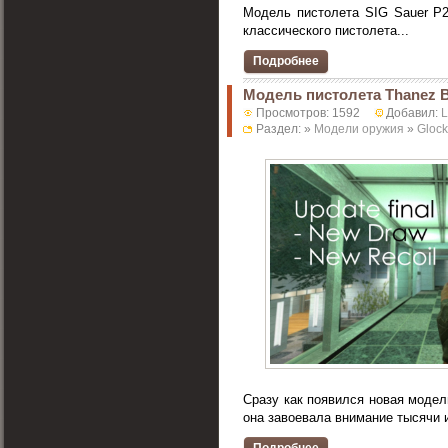
Модель пистолета SIG Sauer P2
классического пистолета...
Подробнее
Модель пистолета Thanez 
Просмотров: 1592
Добавил:
Раздел: »
Модели оружия
»
Gloc
Сразу как появился новая моде
она завоевала внимание тысячи иг
Подробнее