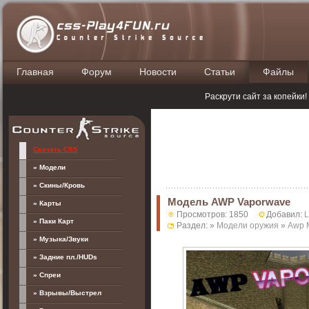
Главная
Форум
Новости
Статьи
Файлы
П
Раскрути сайт за копейки
Скачать CSS
» Модели
» Скины/Кровь
Модель AWP Vaporwave
» Карты
Просмотров: 1850
Добавил:
» Паки Карт
Раздел: »
Модели оружия
»
Awp 
» Музыка/Звуки
» Задние пл./HUDs
» Спреи
» Взрывы/Выстрел